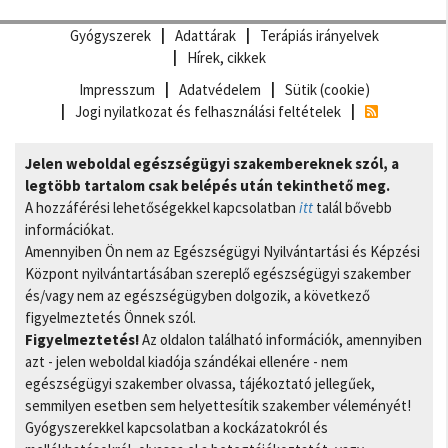
Gyógyszerek
Adattárak
Terápiás irányelvek
Hírek, cikkek
Impresszum
Adatvédelem
Sütik (cookie)
Jogi nyilatkozat és felhasználási feltételek
Jelen weboldal egészségügyi szakembereknek szól, a
legtöbb tartalom csak belépés után tekinthető meg.
A hozzáférési lehetőségekkel kapcsolatban
itt
talál bővebb
információkat.
Amennyiben Ön nem az Egészségügyi Nyilvántartási és Képzési
Központ nyilvántartásában szereplő egészségügyi szakember
és/vagy nem az egészségügyben dolgozik, a következő
figyelmeztetés Önnek szól.
Figyelmeztetés!
Az oldalon található információk, amennyiben
azt - jelen weboldal kiadója szándékai ellenére - nem
egészségügyi szakember olvassa, tájékoztató jellegűek,
semmilyen esetben sem helyettesítik szakember véleményét!
Gyógyszerekkel kapcsolatban a kockázatokról és