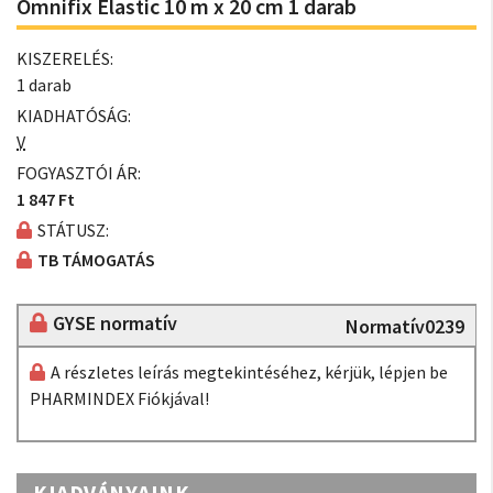
Omnifix Elastic 10 m x 20 cm 1 darab
KISZERELÉS:
1 darab
KIADHATÓSÁG:
V
FOGYASZTÓI ÁR:
1 847 Ft
STÁTUSZ:
TB TÁMOGATÁS
GYSE normatív
Normatív0239
A részletes leírás megtekintéséhez, kérjük, lépjen be
PHARMINDEX Fiókjával!
KIADVÁNYAINK