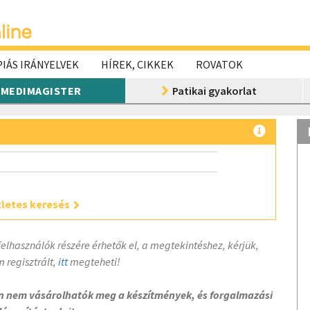
IÁS IRÁNYELVEK
HÍREK, CIKKEK
ROVATOK
MEDIMAGISTER
Patikai gyakorlat
letes keresés
felhasználók részére érhetők el, a megtekintéshez, kérjük,
 regisztrált,
itt
megteheti!
on nem vásárolhatók meg a készítmények, és forgalmazási