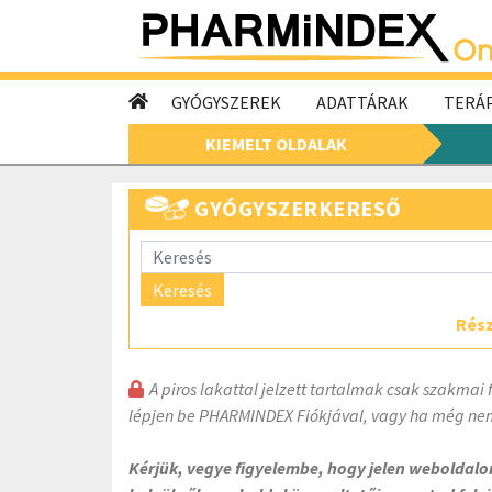
GYÓGYSZEREK
ADATTÁRAK
TERÁP
KIEMELT OLDALAK
GYÓGYSZERKERESŐ
Keresés
Rész
A piros lakattal jelzett tartalmak csak szakmai 
lépjen be PHARMINDEX Fiókjával, vagy ha még nem
Kérjük, vegye figyelembe, hogy jelen weboldal