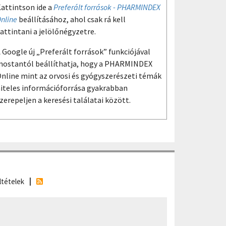
attintson ide a
Preferált források - PHARMINDEX
nline
beállításához, ahol csak rá kell
attintani a jelölőnégyzetre.
 Google új „Preferált források” funkciójával
ostantól beállíthatja, hogy a PHARMINDEX
nline mint az orvosi és gyógyszerészeti témák
iteles információforrása gyakrabban
zerepeljen a keresési találatai között.
ltételek