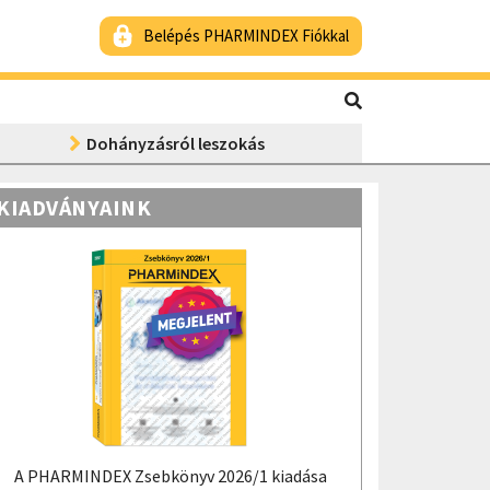
Belépés PHARMINDEX Fiókkal
Dohányzásról leszokás
KIADVÁNYAINK
A PHARMINDEX Zsebkönyv 2026/1 kiadása