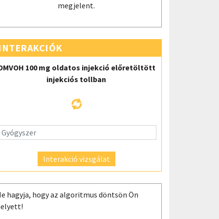
megjelent.
INTERAKCIÓK
OMVOH 100 mg oldatos injekció előretöltött
injekciós tollban
Interakció vizsgálat
e hagyja, hogy az algoritmus döntsön Ön
elyett!