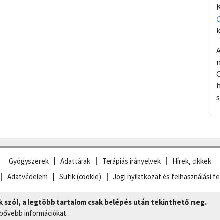
K
O
k
A
m
O
h
s
Gyógyszerek
Adattárak
Terápiás irányelvek
Hírek, cikkek
Adatvédelem
Sütik (cookie)
Jogi nyilatkozat és felhasználási fe
szól, a legtöbb tartalom csak belépés után tekinthető meg.
 bővebb információkat.