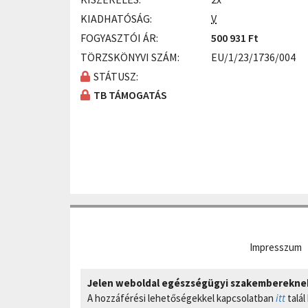
KIADHATÓSÁG:
V
FOGYASZTÓI ÁR:
500 931 Ft
TÖRZSKÖNYVI SZÁM:
EU/1/23/1736/004
STÁTUSZ:
TB TÁMOGATÁS
Impresszum
Jelen weboldal egészségügyi szakembereknek 
A hozzáférési lehetőségekkel kapcsolatban
itt
talál