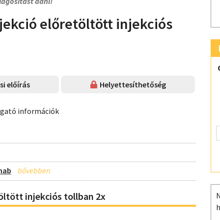
lágosítást adni!
kció előretöltött injekciós
i előírás
Helyettesíthetőség
ogató információk
umab
tött injekciós tollban 2x
N
h