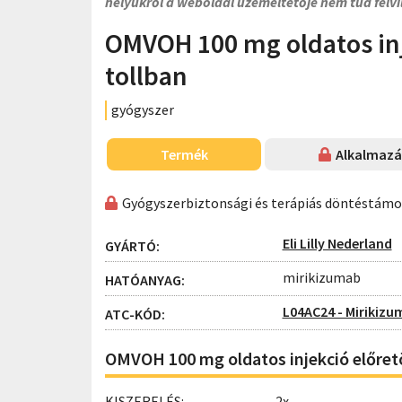
helyükről a weboldal üzemeltetője nem tud felvi
OMVOH 100 mg oldatos inje
tollban
gyógyszer
Termék
Alkalmazás
Gyógyszerbiztonsági és terápiás döntéstám
Eli Lilly Nederland
GYÁRTÓ:
mirikizumab
HATÓANYAG:
L04AC24 - Mirikiz
ATC-KÓD:
OMVOH 100 mg oldatos injekció előretöl
KISZERELÉS:
2x