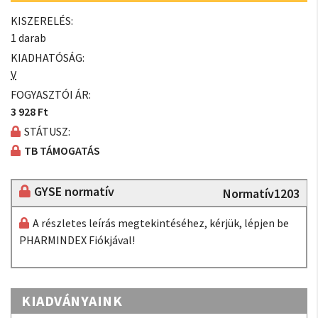
KISZERELÉS:
1 darab
KIADHATÓSÁG:
V
FOGYASZTÓI ÁR:
3 928 Ft
STÁTUSZ:
TB TÁMOGATÁS
GYSE normatív
Normatív1203
A részletes leírás megtekintéséhez, kérjük, lépjen be
PHARMINDEX Fiókjával!
KIADVÁNYAINK