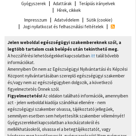
Gyógyszerek
Adattárak
Terápiás irányelvek
Hírek, cikkek
Impresszum
Adatvédelem
Sütik (cookie)
Jogi nyilatkozat és felhasználási feltételek
Jelen weboldal egészségügyi szakembereknek szól, a
legtöbb tartalom csak belépés után tekinthető meg.
A hozzáférési lehetőségekkel kapcsolatban
itt
talál bővebb
információkat.
Amennyiben Ön nem az Egészségügyi Nyilvántartási és Képzési
Központ nyilvántartásában szereplő egészségügyi szakember
és/vagy nem az egészségügyben dolgozik, a következő
figyelmeztetés Önnek szól.
Figyelmeztetés!
Az oldalon található információk, amennyiben
azt - jelen weboldal kiadója szándékai ellenére - nem
egészségügyi szakember olvassa, tájékoztató jellegűek,
semmilyen esetben sem helyettesítik szakember véleményét!
Gyógyszerekkel kapcsolatban a kockázatokról és
mellékhatásokról, olvassa el a betegtájékoztatót, vagy
kérdezze meg kezelőorvosát, gyógyszerészét! Nem gyógyszer