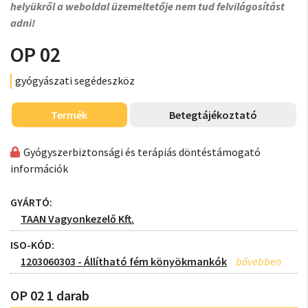
helyükről a weboldal üzemeltetője nem tud felvilágosítást
adni!
OP 02
gyógyászati segédeszköz
Termék
Betegtájékoztató
Gyógyszerbiztonsági és terápiás döntéstámogató
információk
GYÁRTÓ:
TAAN Vagyonkezelő Kft.
ISO-KÓD:
1203060303 - Állítható fém könyökmankók
OP 02 1 darab