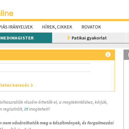
IÁS IRÁNYELVEK
HÍREK, CIKKEK
ROVATOK
MEDIMAGISTER
Patikai gyakorlat
letes keresés
felhasználók részére érhetők el, a megtekintéshez, kérjük,
 regisztrált,
itt
megteheti!
on nem vásárolhatók meg a készítmények, és forgalmazási