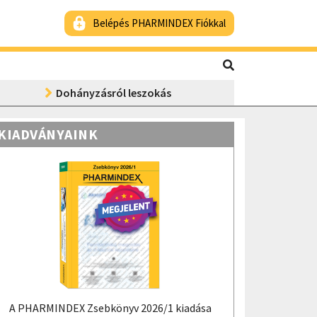
Belépés PHARMINDEX Fiókkal
Dohányzásról leszokás
KIADVÁNYAINK
A PHARMINDEX Zsebkönyv 2026/1 kiadása