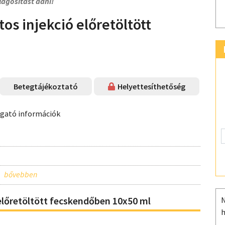
lágosítást adni!
os injekció előretöltött
Betegtájékoztató
Helyettesíthetőség
ogató információk
előretöltött fecskendőben 10x50 ml
N
h