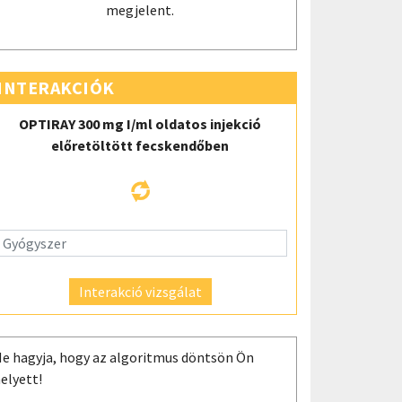
megjelent.
INTERAKCIÓK
OPTIRAY 300 mg I/ml oldatos injekció
előretöltött fecskendőben
Interakció vizsgálat
e hagyja, hogy az algoritmus döntsön Ön
elyett!