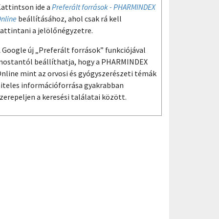
attintson ide a
Preferált források - PHARMINDEX
nline
beállításához, ahol csak rá kell
attintani a jelölőnégyzetre.
 Google új „Preferált források” funkciójával
ostantól beállíthatja, hogy a PHARMINDEX
nline mint az orvosi és gyógyszerészeti témák
iteles információforrása gyakrabban
zerepeljen a keresési találatai között.