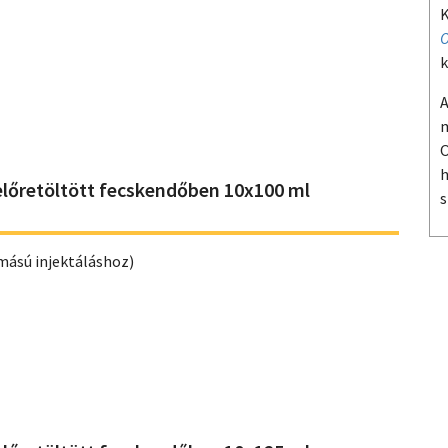
K
O
k
A
m
O
h
előretöltött fecskendőben 10x100 ml
s
mású injektáláshoz)