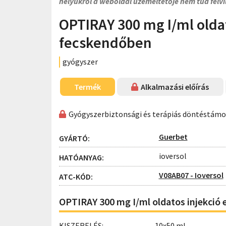
helyükről a weboldal üzemeltetője nem tud felvi
OPTIRAY 300 mg I/ml oldat
fecskendőben
gyógyszer
Termék
Alkalmazási előírás
Gyógyszerbiztonsági és terápiás döntéstám
Guerbet
GYÁRTÓ:
ioversol
HATÓANYAG:
V08AB07 - Ioversol
ATC-KÓD:
OPTIRAY 300 mg I/ml oldatos injekció 
KISZERELÉS:
10x50 ml