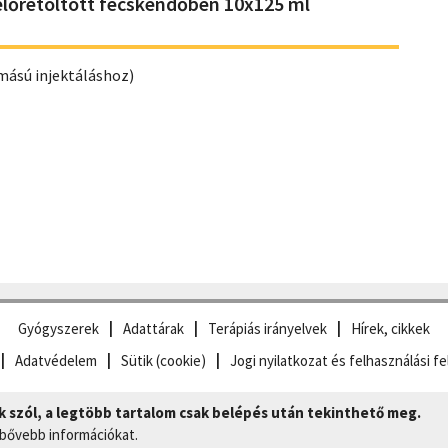
előretöltött fecskendőben 10x125 ml
mású injektáláshoz)
Gyógyszerek
Adattárak
Terápiás irányelvek
Hírek, cikkek
Adatvédelem
Sütik (cookie)
Jogi nyilatkozat és felhasználási fe
szól, a legtöbb tartalom csak belépés után tekinthető meg.
 bővebb információkat.