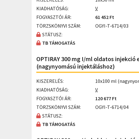
KIADHATÓSÁG:
V
FOGYASZTÓI ÁR:
61 452 Ft
TÖRZSKÖNYVI SZÁM:
OGYI-T-6714/03
STÁTUSZ:
TB TÁMOGATÁS
OPTIRAY 300 mg I/ml oldatos injekció 
(nagynyomású injektáláshoz)
KISZERELÉS:
10x100 ml (nagynyo
KIADHATÓSÁG:
V
FOGYASZTÓI ÁR:
120 677 Ft
TÖRZSKÖNYVI SZÁM:
OGYI-T-6714/04
STÁTUSZ:
TB TÁMOGATÁS