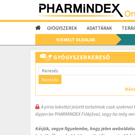
GYÓGYSZEREK
ADATTÁRAK
TERÁP
KIEMELT OLDALAK
GYÓGYSZERKERESŐ
Keresés
Rész
A piros lakattal jelzett tartalmak csak szakmai 
lépjen be PHARMINDEX Fiókjával, vagy ha még nem
Kérjük, vegye figyelembe, hogy jelen weboldal