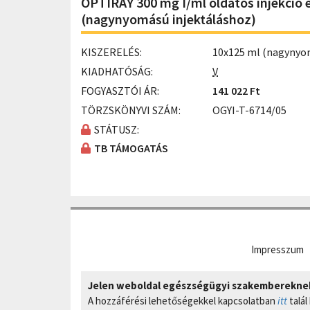
OPTIRAY 300 mg I/ml oldatos injekció 
(nagynyomású injektáláshoz)
KISZERELÉS:
10x125 ml (nagynyo
KIADHATÓSÁG:
V
FOGYASZTÓI ÁR:
141 022 Ft
TÖRZSKÖNYVI SZÁM:
OGYI-T-6714/05
STÁTUSZ:
TB TÁMOGATÁS
Impresszum
Jelen weboldal egészségügyi szakembereknek 
A hozzáférési lehetőségekkel kapcsolatban
itt
talál