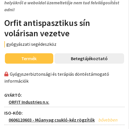
helyükről a weboldal üzemeltetője nem tud felvilágosítást
adni!
Orfit antispasztikus sín
volárisan vezetve
gyógyászati segédeszköz
Termék
Betegtájékoztató
Gyógyszerbiztonsági és terápiás döntéstámogató
információk
GYÁRTÓ:
ORFIT Industries n.v.
ISO-KÓD:
0606120603 - Műanyag csukló-kéz rögzítők