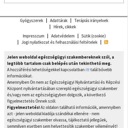
Gyógyszerek
Adattárak
Terápiás irányelvek
Hírek, cikkek
Impresszum
Adatvédelem
Sütik (cookie)
Jogi nyilatkozat és felhasználási feltételek
Jelen weboldal egészségügyi szakembereknek szól, a
legtöbb tartalom csak belépés után tekinthető meg.
A hozzáférési lehetőségekkel kapcsolatban
itt
talál bővebb
információkat.
Amennyiben Ön nem az Egészségügyi Nyilvántartási és Képzési
Központ nyilvántartásában szereplő egészségügyi szakember
és/vagy nem az egészségügyben dolgozik, a következő
figyelmeztetés Önnek szól.
Figyelmeztetés!
Az oldalon található információk, amennyiben
azt - jelen weboldal kiadója szándékai ellenére - nem
egészségügyi szakember olvassa, tájékoztató jellegűek,
semmilyen esetben sem helyettesítik szakember véleményét!