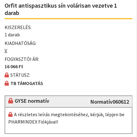
Orfit antispasztikus sín volárisan vezetve 1
darab
KISZERELÉS:
1 darab
KIADHATÓSÁG:
V
FOGYASZTÓI ÁR:
16 066 Ft
STÁTUSZ:
TB TÁMOGATÁS
GYSE normatív
Normatív060612
A részletes leírás megtekintéséhez, kérjük, lépjen be
PHARMINDEX Fiókjával!