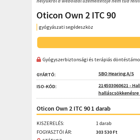
helyükről a weboldal üzemeltetője nem tud felvi
Oticon Own 2 ITC 90
gyógyászati segédeszköz
Gyógyszerbiztonsági és terápiás döntéstám
SBO Hearing A/S
GYÁRTÓ:
214503060621 - Hal
ISO-KÓD:
halláscsökkenésre d
Oticon Own 2 ITC 90 1 darab
KISZERELÉS:
1 darab
FOGYASZTÓI ÁR:
303 530 Ft