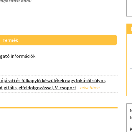
lágosítást adni!
Termék
ogató információk
lójárati és fülkagyló készülékek nagyfokútól súlyos
igitális jelfeldolgozással, V. csoport
N
h
K