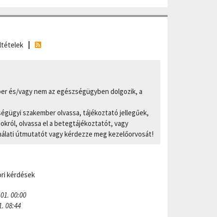
ltételek
er és/vagy nem az egészségügyben dolgozik, a
ségügyi szakember olvassa, tájékoztató jellegűek,
ról, olvassa el a betegtájékoztatót, vagy
nálati útmutatót vagy kérdezze meg kezelőorvosát!
ri kérdések
 01. 00:00
1. 08:44