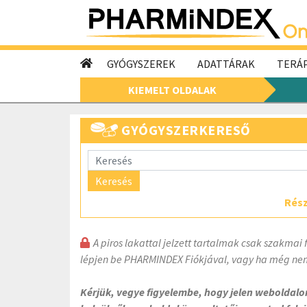
GYÓGYSZEREK
ADATTÁRAK
TERÁP
KIEMELT OLDALAK
GYÓGYSZERKERESŐ
Keresés
Rész
A piros lakattal jelzett tartalmak csak szakmai 
lépjen be PHARMINDEX Fiókjával, vagy ha még nem
Kérjük, vegye figyelembe, hogy jelen weboldal