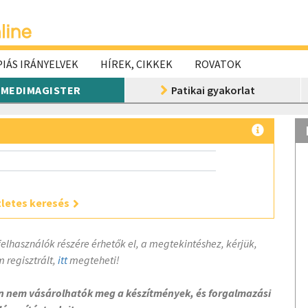
IÁS IRÁNYELVEK
HÍREK, CIKKEK
ROVATOK
MEDIMAGISTER
Patikai gyakorlat
letes keresés
felhasználók részére érhetők el, a megtekintéshez, kérjük,
 regisztrált,
itt
megteheti!
on nem vásárolhatók meg a készítmények, és forgalmazási