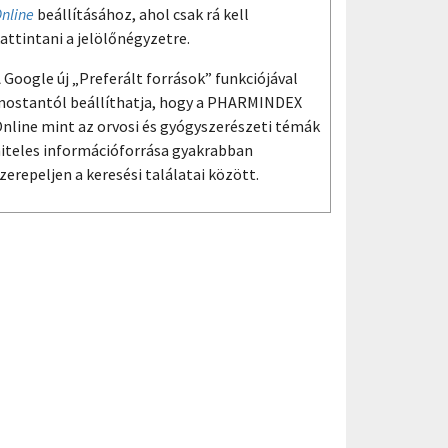
nline
beállításához, ahol csak rá kell
attintani a jelölőnégyzetre.
 Google új „Preferált források” funkciójával
ostantól beállíthatja, hogy a PHARMINDEX
nline mint az orvosi és gyógyszerészeti témák
iteles információforrása gyakrabban
zerepeljen a keresési találatai között.