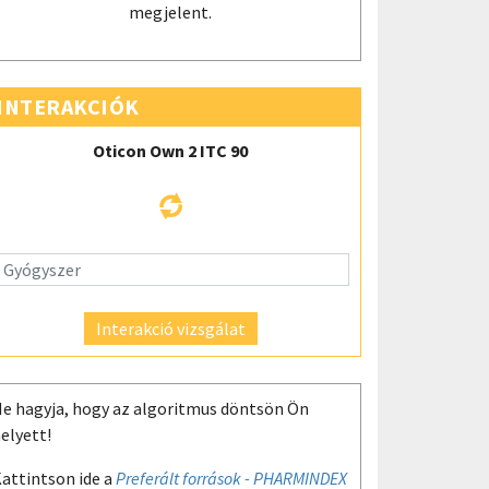
megjelent.
INTERAKCIÓK
Oticon Own 2 ITC 90
Interakció vizsgálat
e hagyja, hogy az algoritmus döntsön Ön
elyett!
attintson ide a
Preferált források - PHARMINDEX