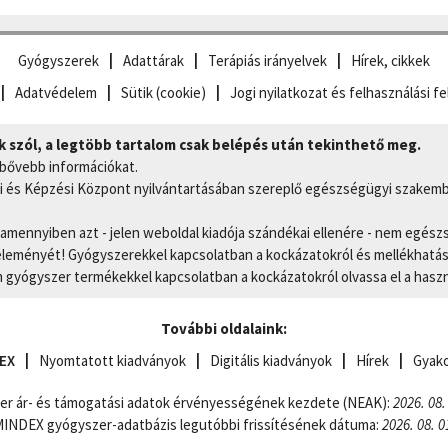
Gyógyszerek
Adattárak
Terápiás irányelvek
Hírek, cikkek
Adatvédelem
Sütik (cookie)
Jogi nyilatkozat és felhasználási fe
szól, a legtöbb tartalom csak belépés után tekinthető meg.
 bővebb információkat.
 és Képzési Központ nyilvántartásában szereplő egészségügyi szakemb
, amennyiben azt - jelen weboldal kiadója szándékai ellenére - nem egész
eményét! Gyógyszerekkel kapcsolatban a kockázatokról és mellékhatások
gyógyszer termékekkel kapcsolatban a kockázatokról olvassa el a hasz
További oldalaink:
EX
Nyomtatott kiadványok
Digitális kiadványok
Hírek
Gyako
er ár- és támogatási adatok érvényességének kezdete (NEAK):
2026. 08.
NDEX gyógyszer-adatbázis legutóbbi frissítésének dátuma:
2026. 08. 0