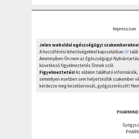
Impresszum
Jelen weboldal egészségügyi szakembereknek 
A hozzáférési lehetőségekkel kapcsolatban
itt
talál
Amennyiben Ön nem az Egészségügyi Nyilvántartási
következő figyelmeztetés Önnek szól.
Figyelmeztetés!
Az oldalon található információk
semmilyen esetben sem helyettesítik szakember vél
kérdezze meg kezelőorvosát, gyógyszerészét! Nem 
PHARMIND
Gyógysz
PHARMI