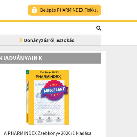
Belépés PHARMINDEX Fiókkal
Dohányzásról leszokás
KIADVÁNYAINK
A PHARMINDEX Zsebkönyv 2026/1 kiadása