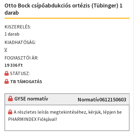
Otto Bock csípőabdukciós ortézis (Tübinger) 1
darab
KISZERELÉS:
1 darab
KIADHATÓSÁG:
V
FOGYASZTÓI ÁR:
19 336 Ft
STÁTUSZ:
TB TÁMOGATÁS
GYSE normatív
Normatív0612150603
A részletes leírás megtekintéséhez, kérjük, lépjen be
PHARMINDEX Fiókjával!