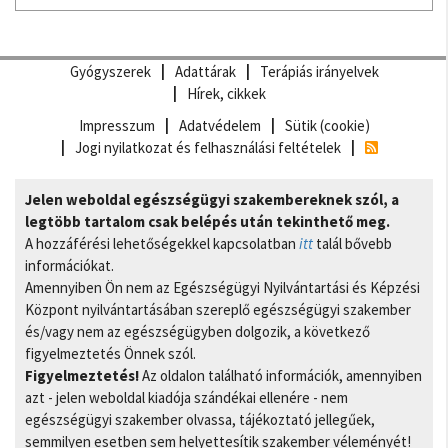
Gyógyszerek
Adattárak
Terápiás irányelvek
Hírek, cikkek
Impresszum
Adatvédelem
Sütik (cookie)
Jogi nyilatkozat és felhasználási feltételek
Jelen weboldal egészségügyi szakembereknek szól, a
legtöbb tartalom csak belépés után tekinthető meg.
A hozzáférési lehetőségekkel kapcsolatban
itt
talál bővebb
információkat.
Amennyiben Ön nem az Egészségügyi Nyilvántartási és Képzési
Központ nyilvántartásában szereplő egészségügyi szakember
és/vagy nem az egészségügyben dolgozik, a következő
figyelmeztetés Önnek szól.
Figyelmeztetés!
Az oldalon található információk, amennyiben
azt - jelen weboldal kiadója szándékai ellenére - nem
egészségügyi szakember olvassa, tájékoztató jellegűek,
semmilyen esetben sem helyettesítik szakember véleményét!