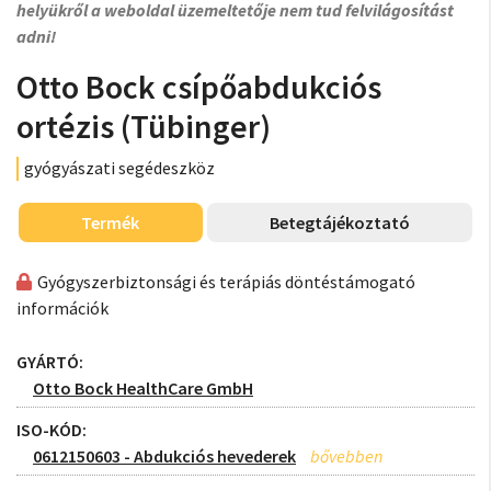
helyükről a weboldal üzemeltetője nem tud felvilágosítást
adni!
Otto Bock csípőabdukciós
ortézis (Tübinger)
gyógyászati segédeszköz
Termék
Betegtájékoztató
Gyógyszerbiztonsági és terápiás döntéstámogató
információk
GYÁRTÓ:
Otto Bock HealthCare GmbH
ISO-KÓD:
0612150603 - Abdukciós hevederek