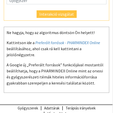
Interakció vizsgálat
Ne hagyja, hogy az algoritmus döntsön Ön helyett!
Kattintson ide a
Preferált források - PHARMINDEX Online
beállításához, ahol csak rá kell kattintani a
jelölőnégyzetre.
A Google új „Preferált források” funkciójával mostantól
beállíthatja, hogy a PHARMINDEX Online mint az orvosi
és gyógyszerészeti témák hiteles információforrása
gyakrabban szerepeljen a keresési találatai között.
Gyógyszerek
Adattárak
Terápiás irányelvek