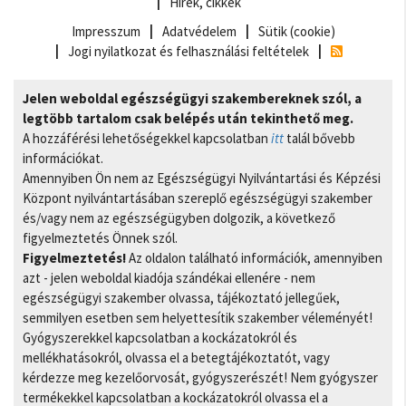
Hírek, cikkek
Impresszum
Adatvédelem
Sütik (cookie)
Jogi nyilatkozat és felhasználási feltételek
Jelen weboldal egészségügyi szakembereknek szól, a
legtöbb tartalom csak belépés után tekinthető meg.
A hozzáférési lehetőségekkel kapcsolatban
itt
talál bővebb
információkat.
Amennyiben Ön nem az Egészségügyi Nyilvántartási és Képzési
Központ nyilvántartásában szereplő egészségügyi szakember
és/vagy nem az egészségügyben dolgozik, a következő
figyelmeztetés Önnek szól.
Figyelmeztetés!
Az oldalon található információk, amennyiben
azt - jelen weboldal kiadója szándékai ellenére - nem
egészségügyi szakember olvassa, tájékoztató jellegűek,
semmilyen esetben sem helyettesítik szakember véleményét!
Gyógyszerekkel kapcsolatban a kockázatokról és
mellékhatásokról, olvassa el a betegtájékoztatót, vagy
kérdezze meg kezelőorvosát, gyógyszerészét! Nem gyógyszer
termékekkel kapcsolatban a kockázatokról olvassa el a