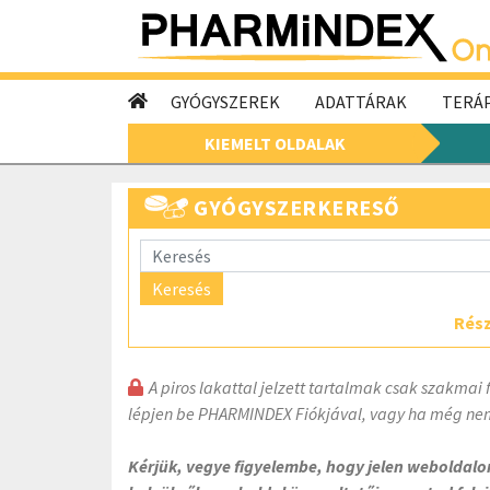
GYÓGYSZEREK
ADATTÁRAK
TERÁP
KIEMELT OLDALAK
GYÓGYSZERKERESŐ
Keresés
Rész
A piros lakattal jelzett tartalmak csak szakmai 
lépjen be PHARMINDEX Fiókjával, vagy ha még nem
Kérjük, vegye figyelembe, hogy jelen weboldal