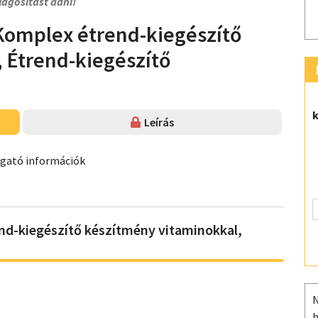
lágosítást adni!
Komplex étrend-kiegészítő
 Étrend-kiegészítő
k
Leírás
ogató információk
nd-kiegészítő készítmény vitaminokkal,
N
h