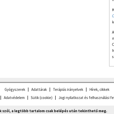
K
O
k
A
m
O
h
s
Gyógyszerek
Adattárak
Terápiás irányelvek
Hírek, cikkek
Adatvédelem
Sütik (cookie)
Jogi nyilatkozat és felhasználási fe
szól, a legtöbb tartalom csak belépés után tekinthető meg.