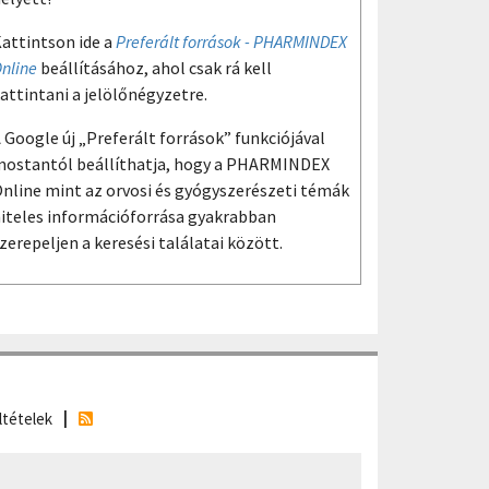
attintson ide a
Preferált források - PHARMINDEX
nline
beállításához, ahol csak rá kell
attintani a jelölőnégyzetre.
 Google új „Preferált források” funkciójával
ostantól beállíthatja, hogy a PHARMINDEX
nline mint az orvosi és gyógyszerészeti témák
iteles információforrása gyakrabban
zerepeljen a keresési találatai között.
ltételek