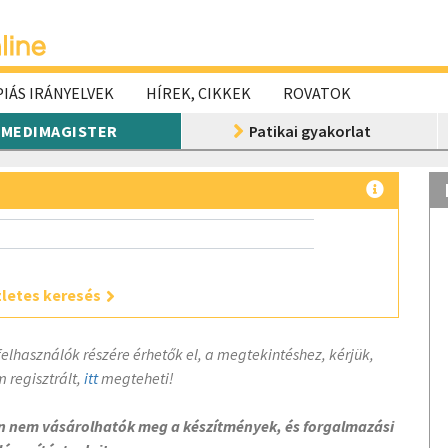
IÁS IRÁNYELVEK
HÍREK, CIKKEK
ROVATOK
MEDIMAGISTER
Patikai gyakorlat
letes keresés
felhasználók részére érhetők el, a megtekintéshez, kérjük,
 regisztrált,
itt
megteheti!
on nem vásárolhatók meg a készítmények, és forgalmazási