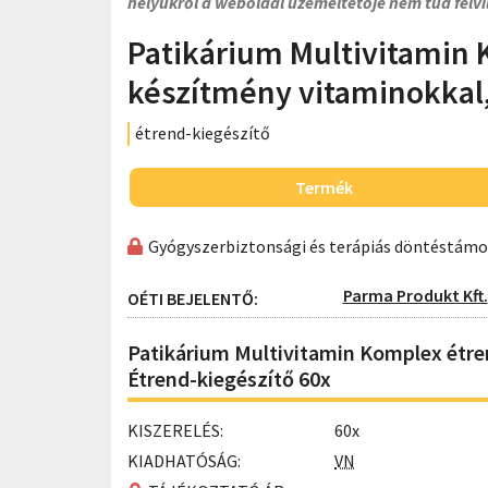
helyükről a weboldal üzemeltetője nem tud felvi
Patikárium Multivitamin 
készítmény vitaminokkal,
étrend-kiegészítő
Termék
Gyógyszerbiztonsági és terápiás döntéstám
Parma Produkt Kft.
OÉTI BEJELENTŐ:
Patikárium Multivitamin Komplex étre
Étrend-kiegészítő 60x
KISZERELÉS:
60x
KIADHATÓSÁG:
VN