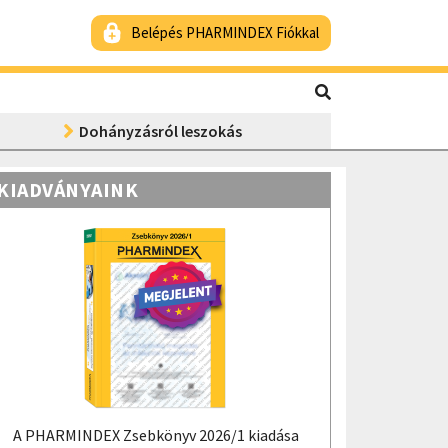
Belépés PHARMINDEX Fiókkal
Dohányzásról leszokás
KIADVÁNYAINK
A PHARMINDEX Zsebkönyv 2026/1 kiadása