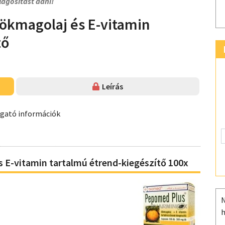
lágosítást adni!
ökmagolaj és E-vitamin
tő
Leírás
ogató információk
E-vitamin tartalmú étrend-kiegészítő 100x
N
h