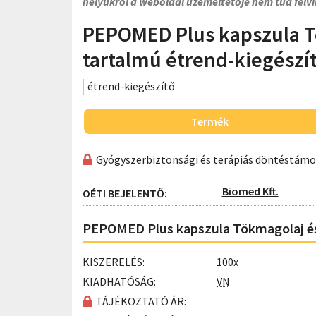
helyükről a weboldal üzemeltetője nem tud felvi
PEPOMED Plus kapszula T
tartalmú étrend-kiegészí
étrend-kiegészítő
Termék
Gyógyszerbiztonsági és terápiás döntéstám
Biomed Kft.
OÉTI BEJELENTŐ:
PEPOMED Plus kapszula Tökmagolaj és 
KISZERELÉS:
100x
KIADHATÓSÁG:
VN
TÁJÉKOZTATÓ ÁR: