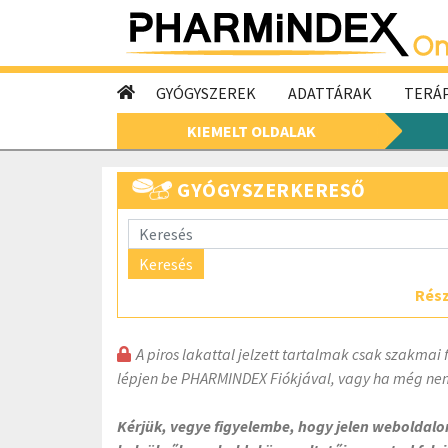
GYÓGYSZEREK
ADATTÁRAK
TERÁP
KIEMELT OLDALAK
GYÓGYSZERKERESŐ
Keresés
Rész
A piros lakattal jelzett tartalmak csak szakmai 
lépjen be PHARMINDEX Fiókjával, vagy ha még nem
Kérjük, vegye figyelembe, hogy jelen weboldal