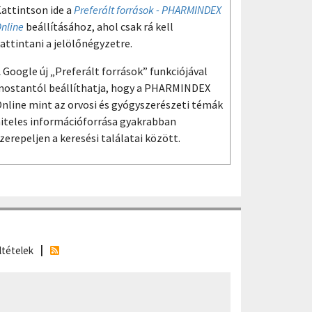
attintson ide a
Preferált források - PHARMINDEX
nline
beállításához, ahol csak rá kell
attintani a jelölőnégyzetre.
 Google új „Preferált források” funkciójával
ostantól beállíthatja, hogy a PHARMINDEX
nline mint az orvosi és gyógyszerészeti témák
iteles információforrása gyakrabban
zerepeljen a keresési találatai között.
ltételek