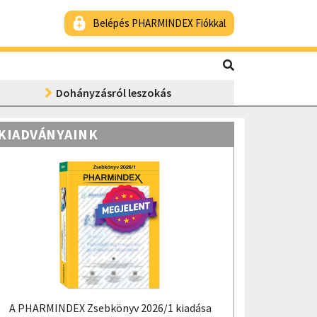
Belépés PHARMINDEX Fiókkal
Dohányzásról leszokás
KIADVÁNYAINK
A PHARMINDEX Zsebkönyv 2026/1 kiadása