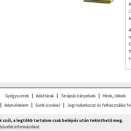
K
O
k
A
m
O
h
s
Gyógyszerek
Adattárak
Terápiás irányelvek
Hírek, cikkek
Adatvédelem
Sütik (cookie)
Jogi nyilatkozat és felhasználási fe
szól, a legtöbb tartalom csak belépés után tekinthető meg.
 bővebb információkat.