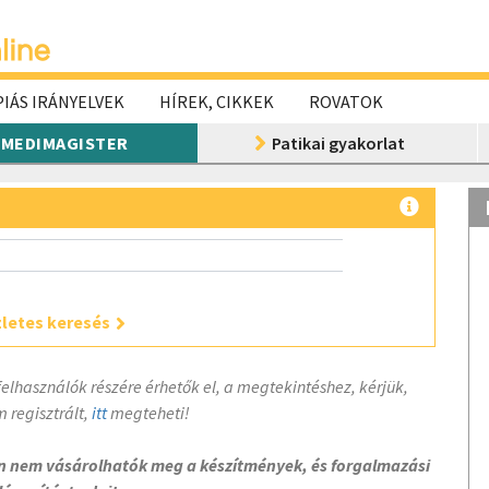
IÁS IRÁNYELVEK
HÍREK, CIKKEK
ROVATOK
MEDIMAGISTER
Patikai gyakorlat
letes keresés
felhasználók részére érhetők el, a megtekintéshez, kérjük,
 regisztrált,
itt
megteheti!
on nem vásárolhatók meg a készítmények, és forgalmazási