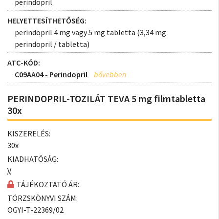
perindopril
HELYETTESÍTHETŐSÉG:
perindopril 4 mg vagy 5 mg tabletta (3,34 mg
perindopril / tabletta)
ATC-KÓD:
C09AA04 - Perindopril
PERINDOPRIL-TOZILÁT TEVA 5 mg filmtabletta
30x
KISZERELÉS:
30x
KIADHATÓSÁG:
V
TÁJÉKOZTATÓ ÁR:
TÖRZSKÖNYVI SZÁM:
OGYI-T-22369/02