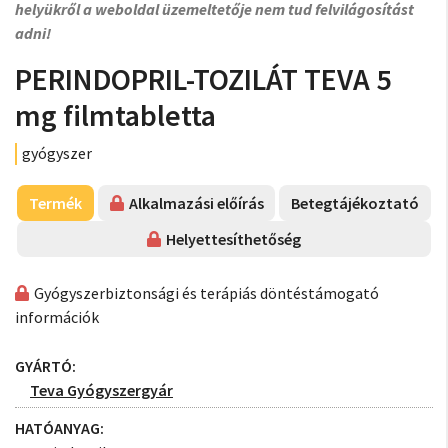
helyükről a weboldal üzemeltetője nem tud felvilágosítást
adni!
PERINDOPRIL-TOZILÁT TEVA 5
mg filmtabletta
gyógyszer
Termék
Alkalmazási előírás
Betegtájékoztató
Helyettesíthetőség
Gyógyszerbiztonsági és terápiás döntéstámogató
információk
GYÁRTÓ:
Teva Gyógyszergyár
HATÓANYAG: