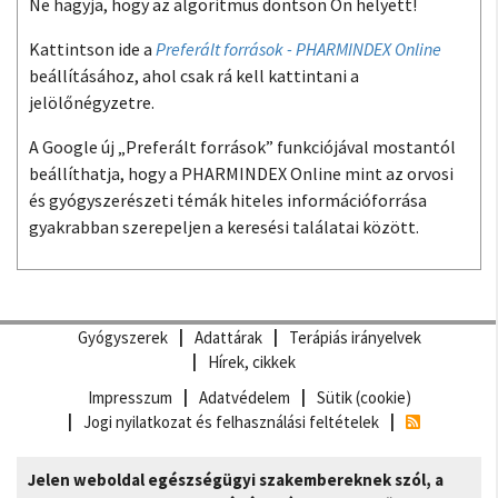
Ne hagyja, hogy az algoritmus döntsön Ön helyett!
Kattintson ide a
Preferált források - PHARMINDEX Online
beállításához, ahol csak rá kell kattintani a
jelölőnégyzetre.
A Google új „Preferált források” funkciójával mostantól
beállíthatja, hogy a PHARMINDEX Online mint az orvosi
és gyógyszerészeti témák hiteles információforrása
gyakrabban szerepeljen a keresési találatai között.
Gyógyszerek
Adattárak
Terápiás irányelvek
Hírek, cikkek
Impresszum
Adatvédelem
Sütik (cookie)
Jogi nyilatkozat és felhasználási feltételek
Jelen weboldal egészségügyi szakembereknek szól, a