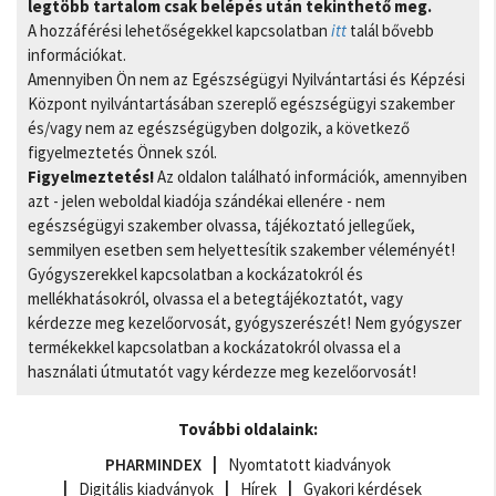
legtöbb tartalom csak belépés után tekinthető meg.
A hozzáférési lehetőségekkel kapcsolatban
itt
talál bővebb
információkat.
Amennyiben Ön nem az Egészségügyi Nyilvántartási és Képzési
Központ nyilvántartásában szereplő egészségügyi szakember
és/vagy nem az egészségügyben dolgozik, a következő
figyelmeztetés Önnek szól.
Figyelmeztetés!
Az oldalon található információk, amennyiben
azt - jelen weboldal kiadója szándékai ellenére - nem
egészségügyi szakember olvassa, tájékoztató jellegűek,
semmilyen esetben sem helyettesítik szakember véleményét!
Gyógyszerekkel kapcsolatban a kockázatokról és
mellékhatásokról, olvassa el a betegtájékoztatót, vagy
kérdezze meg kezelőorvosát, gyógyszerészét! Nem gyógyszer
termékekkel kapcsolatban a kockázatokról olvassa el a
használati útmutatót vagy kérdezze meg kezelőorvosát!
További oldalaink:
PHARMINDEX
Nyomtatott kiadványok
Digitális kiadványok
Hírek
Gyakori kérdések