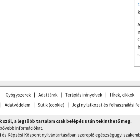
O
k
A
m
O
h
s
Gyógyszerek
Adattárak
Terápiás irányelvek
Hírek, cikkek
Adatvédelem
Sütik (cookie)
Jogi nyilatkozat és felhasználási fe
szól, a legtöbb tartalom csak belépés után tekinthető meg.
 bővebb információkat.
 és Képzési Központ nyilvántartásában szereplő egészségügyi szakemb