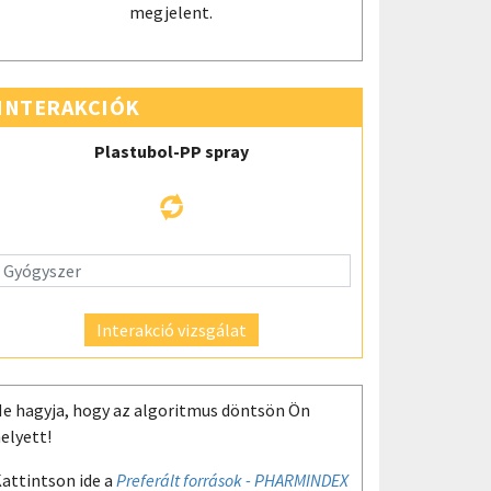
megjelent.
INTERAKCIÓK
Plastubol-PP spray
Interakció vizsgálat
e hagyja, hogy az algoritmus döntsön Ön
elyett!
attintson ide a
Preferált források - PHARMINDEX