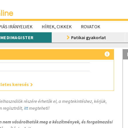
IÁS IRÁNYELVEK
HÍREK, CIKKEK
ROVATOK
MEDIMAGISTER
Patikai gyakorlat
letes keresés
felhasználók részére érhetők el, a megtekintéshez, kérjük,
 regisztrált,
itt
megteheti!
on nem vásárolhatók meg a készítmények, és forgalmazási