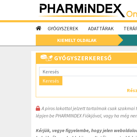
GYÓGYSZEREK
ADATTÁRAK
TERÁP
KIEMELT OLDALAK
GYÓGYSZERKERESŐ
Keresés
Rész
A piros lakattal jelzett tartalmak csak szakmai 
lépjen be PHARMINDEX Fiókjával, vagy ha még nem
Kérjük, vegye figyelembe, hogy jelen weboldal