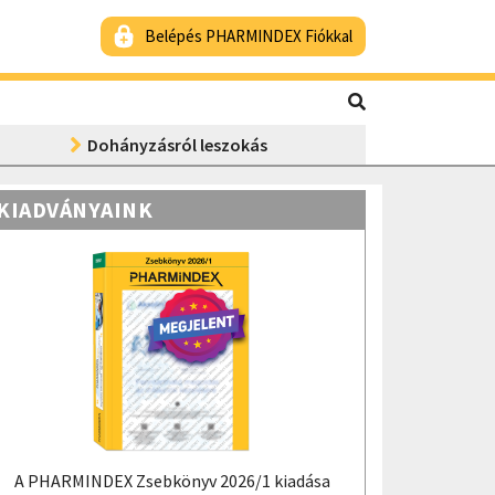
Belépés PHARMINDEX Fiókkal
Dohányzásról leszokás
KIADVÁNYAINK
A PHARMINDEX Zsebkönyv 2026/1 kiadása