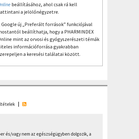
nline
beállításához, ahol csak rá kell
attintani a jelölőnégyzetre.
 Google új „Preferált források” funkciójával
ostantól beállíthatja, hogy a PHARMINDEX
nline mint az orvosi és gyógyszerészeti témák
iteles információforrása gyakrabban
zerepeljen a keresési találatai között.
ltételek
er és/vagy nem az egészségügyben dolgozik, a