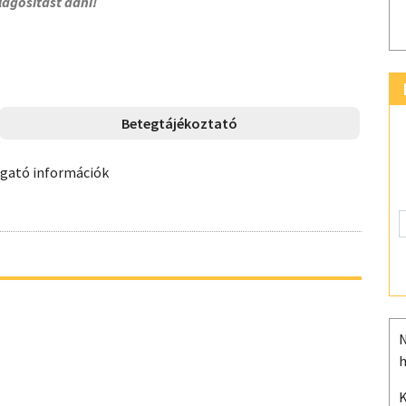
lágosítást adni!
Betegtájékoztató
ogató információk
N
h
K