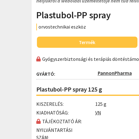
helyükről a weboldal üzemeltetője nem tud felvi
Plastubol-PP spray
orvostechnikai eszköz
Termék
Gyógyszerbiztonsági és terápiás döntéstám
PannonPharma
GYÁRTÓ:
Plastubol-PP spray 125 g
KISZERELÉS:
125 g
KIADHATÓSÁG:
VN
TÁJÉKOZTATÓ ÁR:
NYILVÁNTARTÁSI
SZÁM: