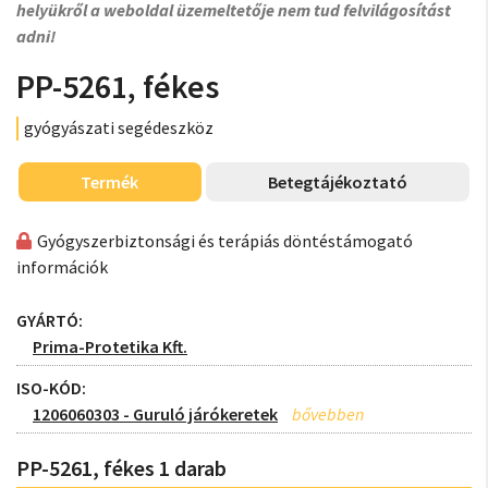
helyükről a weboldal üzemeltetője nem tud felvilágosítást
adni!
PP-5261, fékes
gyógyászati segédeszköz
Termék
Betegtájékoztató
Gyógyszerbiztonsági és terápiás döntéstámogató
információk
GYÁRTÓ:
Prima-Protetika Kft.
ISO-KÓD:
1206060303 - Guruló járókeretek
PP-5261, fékes 1 darab