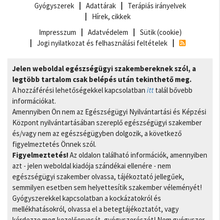
Gyógyszerek
Adattárak
Terápiás irányelvek
Hírek, cikkek
Impresszum
Adatvédelem
Sütik (cookie)
Jogi nyilatkozat és felhasználási feltételek
Jelen weboldal egészségügyi szakembereknek szól, a
legtöbb tartalom csak belépés után tekinthető meg.
A hozzáférési lehetőségekkel kapcsolatban
itt
talál bővebb
információkat.
Amennyiben Ön nem az Egészségügyi Nyilvántartási és Képzési
Központ nyilvántartásában szereplő egészségügyi szakember
és/vagy nem az egészségügyben dolgozik, a következő
figyelmeztetés Önnek szól.
Figyelmeztetés!
Az oldalon található információk, amennyiben
azt - jelen weboldal kiadója szándékai ellenére - nem
egészségügyi szakember olvassa, tájékoztató jellegűek,
semmilyen esetben sem helyettesítik szakember véleményét!
Gyógyszerekkel kapcsolatban a kockázatokról és
mellékhatásokról, olvassa el a betegtájékoztatót, vagy
kérdezze meg kezelőorvosát, gyógyszerészét! Nem gyógyszer