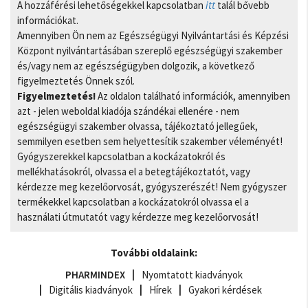
A hozzáférési lehetőségekkel kapcsolatban
itt
talál bővebb
információkat.
Amennyiben Ön nem az Egészségügyi Nyilvántartási és Képzési
Központ nyilvántartásában szereplő egészségügyi szakember
és/vagy nem az egészségügyben dolgozik, a következő
figyelmeztetés Önnek szól.
Figyelmeztetés!
Az oldalon található információk, amennyiben
azt - jelen weboldal kiadója szándékai ellenére - nem
egészségügyi szakember olvassa, tájékoztató jellegűek,
semmilyen esetben sem helyettesítik szakember véleményét!
Gyógyszerekkel kapcsolatban a kockázatokról és
mellékhatásokról, olvassa el a betegtájékoztatót, vagy
kérdezze meg kezelőorvosát, gyógyszerészét! Nem gyógyszer
termékekkel kapcsolatban a kockázatokról olvassa el a
használati útmutatót vagy kérdezze meg kezelőorvosát!
További oldalaink:
PHARMINDEX
Nyomtatott kiadványok
Digitális kiadványok
Hírek
Gyakori kérdések