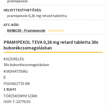
pramipexole
HELYETTESÍTHETŐSÉG:
pramipexole 0,26 mg retard tabletta
ATC-KÓD:
N04BC05 - Pramipexole
PRAMIPEXOL TEVA 0,26 mg retard tabletta 30x
buborékcsomagolásban
KISZERELÉS:
30x buborékcsomagolásban
KIADHATÓSÁG:
V
FOGYASZTÓI ÁR:
1 916 Ft
TÖRZSKÖNYVI SZÁM:
OGYI-T-22770/01