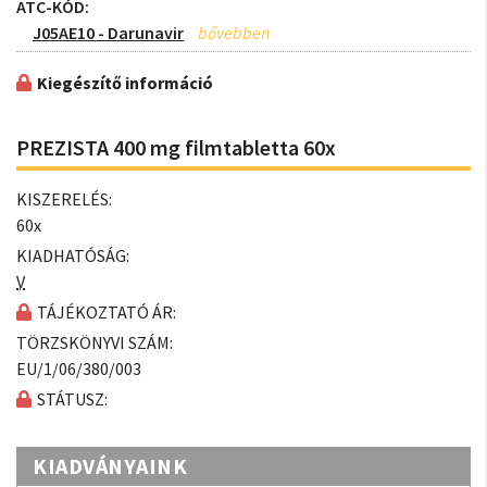
ATC-KÓD:
J05AE10 - Darunavir
Kiegészítő információ
PREZISTA 400 mg filmtabletta 60x
KISZERELÉS:
60x
KIADHATÓSÁG:
V
TÁJÉKOZTATÓ ÁR:
TÖRZSKÖNYVI SZÁM:
EU/1/06/380/003
STÁTUSZ:
KIADVÁNYAINK