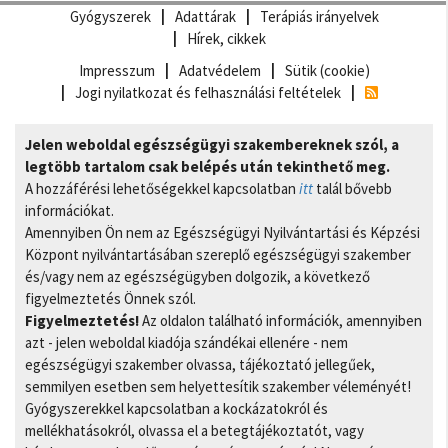
Gyógyszerek
Adattárak
Terápiás irányelvek
Hírek, cikkek
Impresszum
Adatvédelem
Sütik (cookie)
Jogi nyilatkozat és felhasználási feltételek
Jelen weboldal egészségügyi szakembereknek szól, a
legtöbb tartalom csak belépés után tekinthető meg.
A hozzáférési lehetőségekkel kapcsolatban
itt
talál bővebb
információkat.
Amennyiben Ön nem az Egészségügyi Nyilvántartási és Képzési
Központ nyilvántartásában szereplő egészségügyi szakember
és/vagy nem az egészségügyben dolgozik, a következő
figyelmeztetés Önnek szól.
Figyelmeztetés!
Az oldalon található információk, amennyiben
azt - jelen weboldal kiadója szándékai ellenére - nem
egészségügyi szakember olvassa, tájékoztató jellegűek,
semmilyen esetben sem helyettesítik szakember véleményét!
Gyógyszerekkel kapcsolatban a kockázatokról és
mellékhatásokról, olvassa el a betegtájékoztatót, vagy