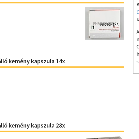
K
O
k
A
m
O
h
ló kemény kapszula 14x
s
ló kemény kapszula 28x