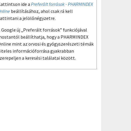
attintson ide a
Preferált források - PHARMINDEX
nline
beállításához, ahol csak rá kell
attintani a jelölőnégyzetre.
 Google új „Preferált források” funkciójával
ostantól beállíthatja, hogy a PHARMINDEX
nline mint az orvosi és gyógyszerészeti témák
iteles információforrása gyakrabban
zerepeljen a keresési találatai között.