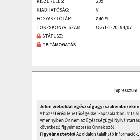
KISZERELÉS:
28x
KIADHATÓSÁG:
V
FOGYASZTÓI ÁR:
840 Ft
TÖRZSKÖNYVI SZÁM:
OGYI-T-20194/07
STÁTUSZ:
TB TÁMOGATÁS
Impresszum
Jelen weboldal egészségügyi szakembereknek 
A hozzáférési lehetőségekkel kapcsolatban
itt
talál
Amennyiben Ön nem az Egészségügyi Nyilvántartási
következő figyelmeztetés Önnek szól.
Figyelmeztetés!
Az oldalon található információk