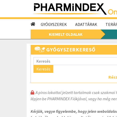
GYÓGYSZEREK
ADATTÁRAK
TERÁP
KIEMELT OLDALAK
GYÓGYSZERKERESŐ
Keresés
Rész
A piros lakattal jelzett tartalmak csak szakmai 
lépjen be PHARMINDEX Fiókjával, vagy ha még nem
Kérjük, vegye figyelembe, hogy jelen weboldal