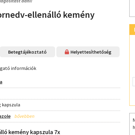
lágosítást adni!
nedv-ellenálló kemény
Betegtájékoztató
Helyettesíthetőség
ogató információk
a
 kapszula
azole
N
h
ló kemény kapszula 7x