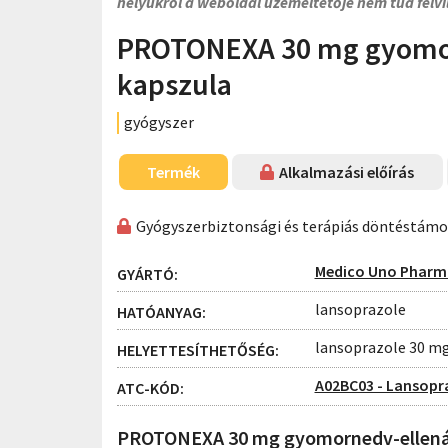
helyükről a weboldal üzemeltetője nem tud felvi
PROTONEXA 30 mg gyomor
kapszula
gyógyszer
Termék
Alkalmazási előírás
Gyógyszerbiztonsági és terápiás döntéstám
Medico Uno Pharm
GYÁRTÓ:
lansoprazole
HATÓANYAG:
lansoprazole 30 mg
HELYETTESÍTHETŐSÉG:
A02BC03 - Lansopr
ATC-KÓD:
PROTONEXA 30 mg gyomornedv-ellenál