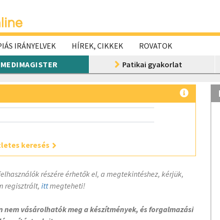
IÁS IRÁNYELVEK
HÍREK, CIKKEK
ROVATOK
MEDIMAGISTER
Patikai gyakorlat
letes keresés
felhasználók részére érhetők el, a megtekintéshez, kérjük,
 regisztrált,
itt
megteheti!
on nem vásárolhatók meg a készítmények, és forgalmazási