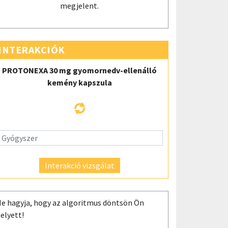
megjelent.
INTERAKCIÓK
PROTONEXA 30 mg gyomornedv-ellenálló
kemény kapszula
Interakció vizsgálat
e hagyja, hogy az algoritmus döntsön Ön
elyett!