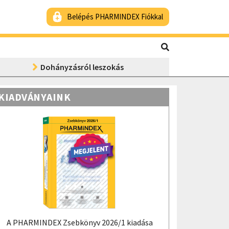
Belépés PHARMINDEX Fiókkal
Dohányzásról leszokás
KIADVÁNYAINK
A PHARMINDEX Zsebkönyv 2026/1 kiadása