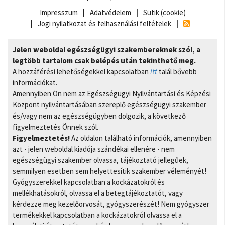
Impresszum
Adatvédelem
Sütik (cookie)
Jogi nyilatkozat és felhasználási feltételek
Jelen weboldal egészségügyi szakembereknek szól, a
legtöbb tartalom csak belépés után tekinthető meg.
A hozzáférési lehetőségekkel kapcsolatban
itt
talál bővebb
információkat.
Amennyiben Ön nem az Egészségügyi Nyilvántartási és Képzési
Központ nyilvántartásában szereplő egészségügyi szakember
és/vagy nem az egészségügyben dolgozik, a következő
figyelmeztetés Önnek szól.
Figyelmeztetés!
Az oldalon található információk, amennyiben
azt - jelen weboldal kiadója szándékai ellenére - nem
egészségügyi szakember olvassa, tájékoztató jellegűek,
semmilyen esetben sem helyettesítik szakember véleményét!
Gyógyszerekkel kapcsolatban a kockázatokról és
mellékhatásokról, olvassa el a betegtájékoztatót, vagy
kérdezze meg kezelőorvosát, gyógyszerészét! Nem gyógyszer
termékekkel kapcsolatban a kockázatokról olvassa el a