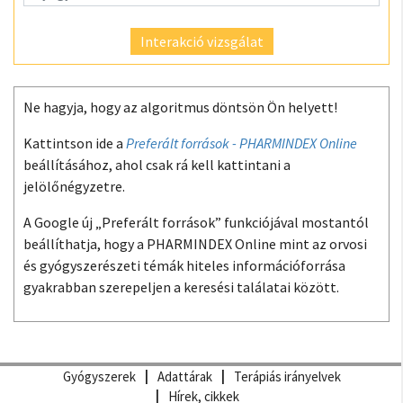
Interakció vizsgálat
Ne hagyja, hogy az algoritmus döntsön Ön helyett!
Kattintson ide a
Preferált források - PHARMINDEX Online
beállításához, ahol csak rá kell kattintani a
jelölőnégyzetre.
A Google új „Preferált források” funkciójával mostantól
beállíthatja, hogy a PHARMINDEX Online mint az orvosi
és gyógyszerészeti témák hiteles információforrása
gyakrabban szerepeljen a keresési találatai között.
Gyógyszerek
Adattárak
Terápiás irányelvek
Hírek, cikkek