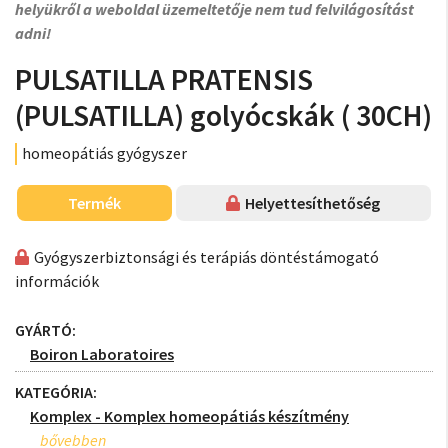
helyükről a weboldal üzemeltetője nem tud felvilágosítást
adni!
PULSATILLA PRATENSIS
(PULSATILLA) golyócskák ( 30CH)
homeopátiás gyógyszer
Termék
Helyettesíthetőség
Gyógyszerbiztonsági és terápiás döntéstámogató
információk
GYÁRTÓ:
Boiron Laboratoires
KATEGÓRIA:
Komplex - Komplex homeopátiás készítmény