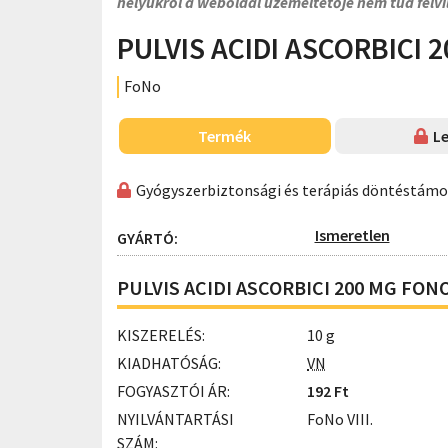
helyükről a weboldal üzemeltetője nem tud felvi
PULVIS ACIDI ASCORBICI 2
FoNo
Termék
Le
Gyógyszerbiztonsági és terápiás döntéstám
Ismeretlen
GYÁRTÓ:
PULVIS ACIDI ASCORBICI 200 MG FONO V
KISZERELÉS:
10 g
KIADHATÓSÁG:
VN
FOGYASZTÓI ÁR:
192 Ft
NYILVÁNTARTÁSI
FoNo VIII.
SZÁM: