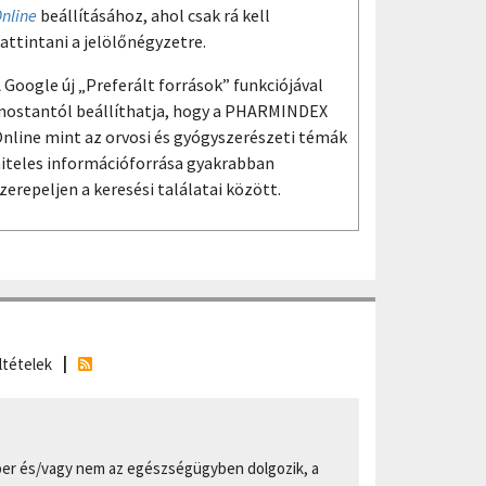
nline
beállításához, ahol csak rá kell
attintani a jelölőnégyzetre.
 Google új „Preferált források” funkciójával
ostantól beállíthatja, hogy a PHARMINDEX
nline mint az orvosi és gyógyszerészeti témák
iteles információforrása gyakrabban
zerepeljen a keresési találatai között.
ltételek
er és/vagy nem az egészségügyben dolgozik, a