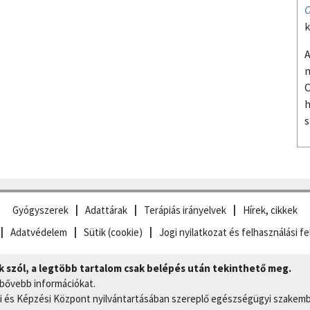
O
k
A
m
O
h
s
Gyógyszerek
Adattárak
Terápiás irányelvek
Hírek, cikkek
Adatvédelem
Sütik (cookie)
Jogi nyilatkozat és felhasználási fe
szól, a legtöbb tartalom csak belépés után tekinthető meg.
 bővebb információkat.
 és Képzési Központ nyilvántartásában szereplő egészségügyi szakemb