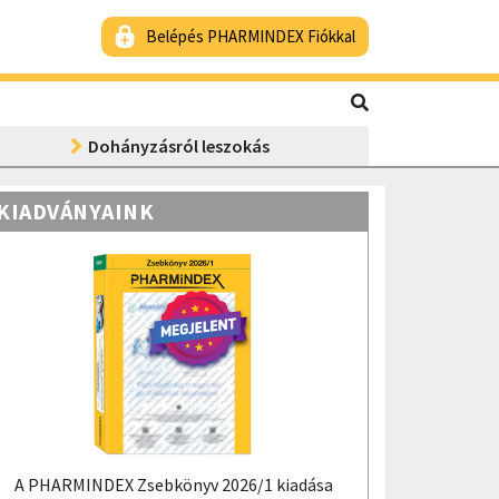
Belépés PHARMINDEX Fiókkal
Dohányzásról leszokás
KIADVÁNYAINK
A PHARMINDEX Zsebkönyv 2026/1 kiadása