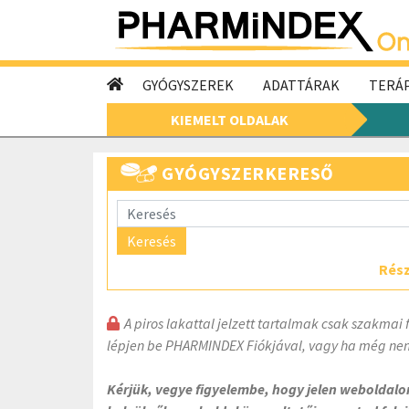
GYÓGYSZEREK
ADATTÁRAK
TERÁP
KIEMELT OLDALAK
GYÓGYSZERKERESŐ
Keresés
Rész
A piros lakattal jelzett tartalmak csak szakmai 
lépjen be PHARMINDEX Fiókjával, vagy ha még nem
Kérjük, vegye figyelembe, hogy jelen weboldal