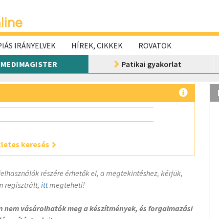
IÁS IRÁNYELVEK
HÍREK, CIKKEK
ROVATOK
MEDIMAGISTER
Patikai gyakorlat
letes keresés
felhasználók részére érhetők el, a megtekintéshez, kérjük,
 regisztrált,
itt
megteheti!
on nem vásárolhatók meg a készítmények, és forgalmazási