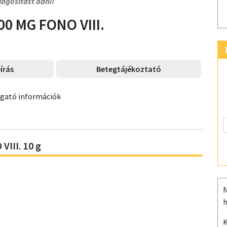
lágosítást adni!
00 MG FONO VIII.
írás
Betegtájékoztató
ogató információk
III. 10 g
N
h
K