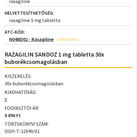
rasagiline
HELYETTESÍTHETŐSÉG:
rasagiline 1 mg tabletta
ATC-KÓD:
N04BD02 - Rasagiline
RAZAGILIN SANDOZ 1 mg tabletta 30x
buborékcsomagolásban
KISZERELÉS:
30x buborékcsomagolásban
KIADHATÓSÁG:
V
FOGYASZTÓI ÁR:
8 896 Ft
TÖRZSKÖNYVI SZÁM:
OGYI-T-22949/01