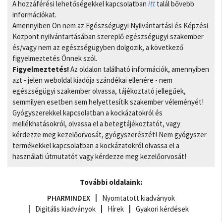
A hozzáférési lehetőségekkel kapcsolatban
itt
talál bővebb
információkat.
Amennyiben Ön nem az Egészségügyi Nyilvántartási és Képzési
Központ nyilvántartásában szereplő egészségügyi szakember
és/vagy nem az egészségügyben dolgozik, a következő
figyelmeztetés Önnek szól.
Figyelmeztetés!
Az oldalon található információk, amennyiben
azt - jelen weboldal kiadója szándékai ellenére - nem
egészségügyi szakember olvassa, tájékoztató jellegűek,
semmilyen esetben sem helyettesítik szakember véleményét!
Gyógyszerekkel kapcsolatban a kockázatokról és
mellékhatásokról, olvassa el a betegtájékoztatót, vagy
kérdezze meg kezelőorvosát, gyógyszerészét! Nem gyógyszer
termékekkel kapcsolatban a kockázatokról olvassa el a
használati útmutatót vagy kérdezze meg kezelőorvosát!
További oldalaink:
PHARMINDEX
Nyomtatott kiadványok
Digitális kiadványok
Hírek
Gyakori kérdések