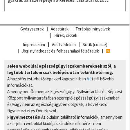
gyakrabban szerepeljen a keresési találatai között.
Gyógyszerek
Adattárak
Terápiás irányelvek
Hírek, cikkek
Impresszum
Adatvédelem
Sütik (cookie)
Jogi nyilatkozat és felhasználási feltételek
Jelen weboldal egészségügyi szakembereknek szól, a
legtöbb tartalom csak belépés után tekinthető meg.
A hozzáférési lehetőségekkel kapcsolatban
itt
talál bővebb
információkat.
Amennyiben Ön nem az Egészségügyi Nyilvántartási és Képzési
Központ nyilvántartásában szereplő egészségügyi szakember
és/vagy nem az egészségügyben dolgozik, a következő
figyelmeztetés Önnek szól.
Figyelmeztetés!
Az oldalon található információk, amennyiben
azt - jelen weboldal kiadója szándékai ellenére - nem
egészségügyi szakember olvassa, tájékoztató jellegűek,