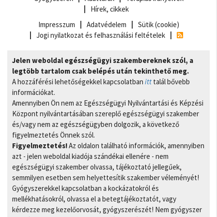
Hírek, cikkek
Impresszum
Adatvédelem
Sütik (cookie)
Jogi nyilatkozat és felhasználási feltételek
Jelen weboldal egészségügyi szakembereknek szól, a
legtöbb tartalom csak belépés után tekinthető meg.
A hozzáférési lehetőségekkel kapcsolatban
itt
talál bővebb
információkat.
Amennyiben Ön nem az Egészségügyi Nyilvántartási és Képzési
Központ nyilvántartásában szereplő egészségügyi szakember
és/vagy nem az egészségügyben dolgozik, a következő
figyelmeztetés Önnek szól.
Figyelmeztetés!
Az oldalon található információk, amennyiben
azt - jelen weboldal kiadója szándékai ellenére - nem
egészségügyi szakember olvassa, tájékoztató jellegűek,
semmilyen esetben sem helyettesítik szakember véleményét!
Gyógyszerekkel kapcsolatban a kockázatokról és
mellékhatásokról, olvassa el a betegtájékoztatót, vagy
kérdezze meg kezelőorvosát, gyógyszerészét! Nem gyógyszer