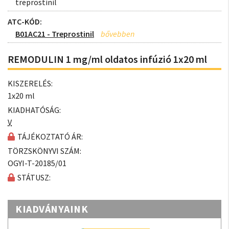
treprostinil
ATC-KÓD:
B01AC21 - Treprostinil
REMODULIN 1 mg/ml oldatos infúzió 1x20 ml
KISZERELÉS:
1x20 ml
KIADHATÓSÁG:
V
TÁJÉKOZTATÓ ÁR:
TÖRZSKÖNYVI SZÁM:
OGYI-T-20185/01
STÁTUSZ:
KIADVÁNYAINK