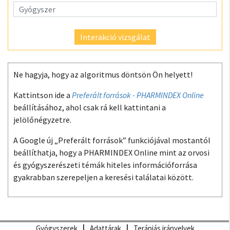
Interakció vizsgálat
Ne hagyja, hogy az algoritmus döntsön Ön helyett!
Kattintson ide a
Preferált források - PHARMINDEX Online
beállításához, ahol csak rá kell kattintani a
jelölőnégyzetre.
A Google új „Preferált források” funkciójával mostantól
beállíthatja, hogy a PHARMINDEX Online mint az orvosi
és gyógyszerészeti témák hiteles információforrása
gyakrabban szerepeljen a keresési találatai között.
Gyógyszerek
Adattárak
Terápiás irányelvek