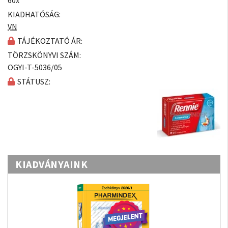
60x
KIADHATÓSÁG:
VN
TÁJÉKOZTATÓ ÁR:
TÖRZSKÖNYVI SZÁM:
OGYI-T-5036/05
STÁTUSZ:
KIADVÁNYAINK