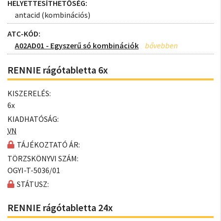
HELYETTESÍTHETŐSÉG:
antacid (kombinációs)
ATC-KÓD:
A02AD01 - Egyszerű só kombinációk
RENNIE rágótabletta 6x
KISZERELÉS:
6x
KIADHATÓSÁG:
VN
TÁJÉKOZTATÓ ÁR:
TÖRZSKÖNYVI SZÁM:
OGYI-T-5036/01
STÁTUSZ:
RENNIE rágótabletta 24x