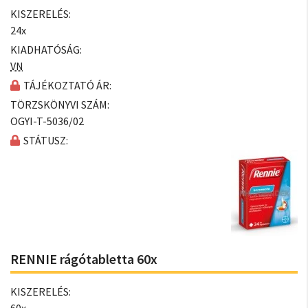
KISZERELÉS:
24x
KIADHATÓSÁG:
VN
TÁJÉKOZTATÓ ÁR:
TÖRZSKÖNYVI SZÁM:
OGYI-T-5036/02
STÁTUSZ:
RENNIE rágótabletta 60x
KISZERELÉS: