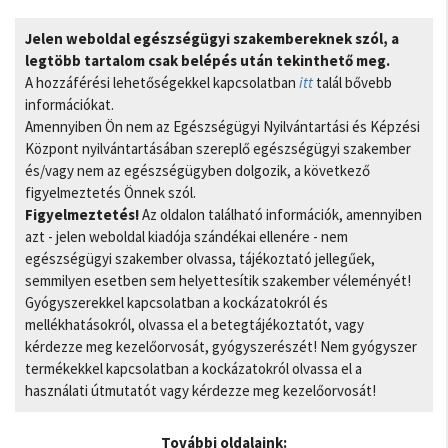
Jelen weboldal egészségügyi szakembereknek szól, a
legtöbb tartalom csak belépés után tekinthető meg.
A hozzáférési lehetőségekkel kapcsolatban
itt
talál bővebb
információkat.
Amennyiben Ön nem az Egészségügyi Nyilvántartási és Képzési
Központ nyilvántartásában szereplő egészségügyi szakember
és/vagy nem az egészségügyben dolgozik, a következő
figyelmeztetés Önnek szól.
Figyelmeztetés!
Az oldalon található információk, amennyiben
azt - jelen weboldal kiadója szándékai ellenére - nem
egészségügyi szakember olvassa, tájékoztató jellegűek,
semmilyen esetben sem helyettesítik szakember véleményét!
Gyógyszerekkel kapcsolatban a kockázatokról és
mellékhatásokról, olvassa el a betegtájékoztatót, vagy
kérdezze meg kezelőorvosát, gyógyszerészét! Nem gyógyszer
termékekkel kapcsolatban a kockázatokról olvassa el a
használati útmutatót vagy kérdezze meg kezelőorvosát!
További oldalaink: