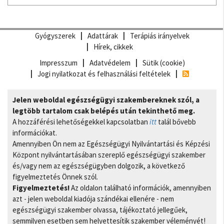
Gyógyszerek
Adattárak
Terápiás irányelvek
Hírek, cikkek
Impresszum
Adatvédelem
Sütik (cookie)
Jogi nyilatkozat és felhasználási feltételek
Jelen weboldal egészségügyi szakembereknek szól, a
legtöbb tartalom csak belépés után tekinthető meg.
A hozzáférési lehetőségekkel kapcsolatban
itt
talál bővebb
információkat.
Amennyiben Ön nem az Egészségügyi Nyilvántartási és Képzési
Központ nyilvántartásában szereplő egészségügyi szakember
és/vagy nem az egészségügyben dolgozik, a következő
figyelmeztetés Önnek szól.
Figyelmeztetés!
Az oldalon található információk, amennyiben
azt - jelen weboldal kiadója szándékai ellenére - nem
egészségügyi szakember olvassa, tájékoztató jellegűek,
semmilyen esetben sem helyettesítik szakember véleményét!