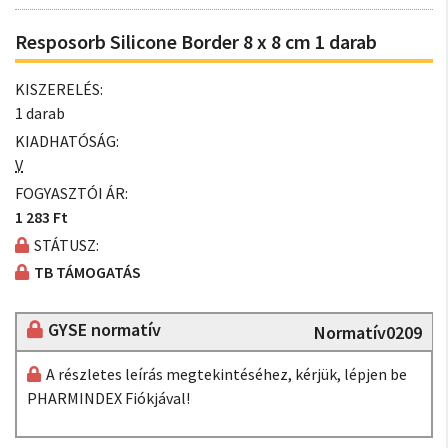
Resposorb Silicone Border 8 x 8 cm 1 darab
KISZERELÉS:
1 darab
KIADHATÓSÁG:
V
FOGYASZTÓI ÁR:
1 283 Ft
STÁTUSZ:
TB TÁMOGATÁS
GYSE normatív
Normatív0209
A részletes leírás megtekintéséhez, kérjük, lépjen be
PHARMINDEX Fiókjával!