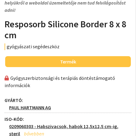
helyükről a weboldal üzemeltetője nem tud felvilágosítást
adni!
Resposorb Silicone Border 8 x 8
cm
gyógyászati segédeszköz
Termék
Gyógyszerbiztonsági és terápiás döntéstámogató
információk
GYÁRTÓ:
PAUL HARTMANN AG
ISO-KÓD:
0209060303 - Habszivacsok, habok 12,5x12,5 cm-ig,
steril