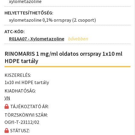
xylometazoline
HELYETTESÍTHETŐSÉG:
xylometazoline 0,1% orrspray (2. csoport)
ATC-KÓD:
R01AA07 - Xylometazoline
RINOMARIS 1 mg/ml oldatos orrspray 1x10 ml
HDPE tartály
KISZERELÉS:
1x10 ml HDPE tartály
KIADHATÓSÁG:
VN
TÁJÉKOZTATÓ ÁR:
TÖRZSKÖNYVI SZÁM:
OGYI-T-23112/02
STÁTUSZ: