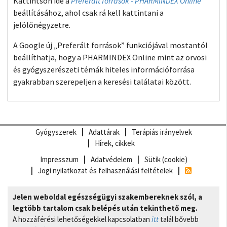
Kattintson ide a
Preferált források - PHARMINDEX Online
beállításához, ahol csak rá kell kattintani a
jelölőnégyzetre.
A Google új „Preferált források” funkciójával mostantól
beállíthatja, hogy a PHARMINDEX Online mint az orvosi
és gyógyszerészeti témák hiteles információforrása
gyakrabban szerepeljen a keresési találatai között.
Gyógyszerek
Adattárak
Terápiás irányelvek
Hírek, cikkek
Impresszum
Adatvédelem
Sütik (cookie)
Jogi nyilatkozat és felhasználási feltételek
Jelen weboldal egészségügyi szakembereknek szól, a
legtöbb tartalom csak belépés után tekinthető meg.
A hozzáférési lehetőségekkel kapcsolatban
itt
talál bővebb