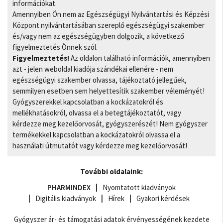
információkat.
Amennyiben Ön nem az Egészségügyi Nyilvántartási és Képzési
Központ nyilvántartásában szereplő egészségügyi szakember
és/vagy nem az egészségügyben dolgozik, a következő
figyelmeztetés Önnek szól.
Figyelmeztetés!
Az oldalon található információk, amennyiben
azt - jelen weboldal kiadója szándékai ellenére - nem
egészségügyi szakember olvassa, tájékoztató jellegűek,
semmilyen esetben sem helyettesítik szakember véleményét!
Gyógyszerekkel kapcsolatban a kockázatokról és
mellékhatásokról, olvassa el a betegtájékoztatót, vagy
kérdezze meg kezelőorvosát, gyógyszerészét! Nem gyógyszer
termékekkel kapcsolatban a kockázatokról olvassa el a
használati útmutatót vagy kérdezze meg kezelőorvosát!
További oldalaink:
PHARMINDEX
Nyomtatott kiadványok
Digitális kiadványok
Hírek
Gyakori kérdések
Gyógyszer ár- és támogatási adatok érvényességének kezdete