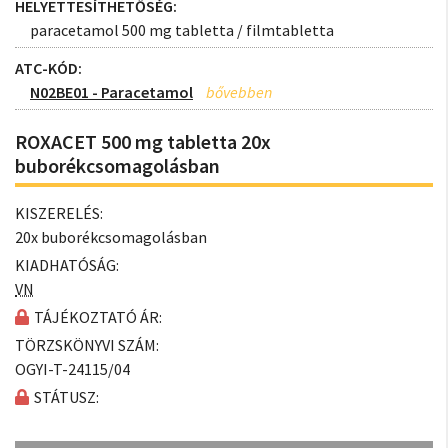
HELYETTESÍTHETŐSÉG:
paracetamol 500 mg tabletta / filmtabletta
ATC-KÓD:
N02BE01 - Paracetamol
ROXACET 500 mg tabletta 20x
buborékcsomagolásban
KISZERELÉS:
20x buborékcsomagolásban
KIADHATÓSÁG:
VN
TÁJÉKOZTATÓ ÁR:
TÖRZSKÖNYVI SZÁM:
OGYI-T-24115/04
STÁTUSZ: