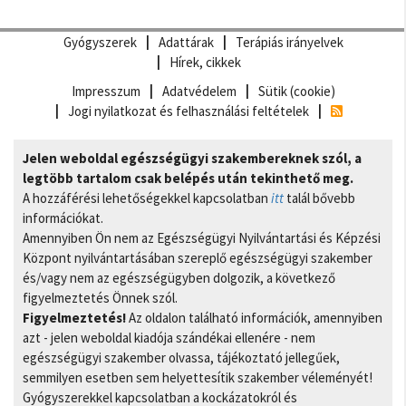
Gyógyszerek
Adattárak
Terápiás irányelvek
Hírek, cikkek
Impresszum
Adatvédelem
Sütik (cookie)
Jogi nyilatkozat és felhasználási feltételek
Jelen weboldal egészségügyi szakembereknek szól, a
legtöbb tartalom csak belépés után tekinthető meg.
A hozzáférési lehetőségekkel kapcsolatban
itt
talál bővebb
információkat.
Amennyiben Ön nem az Egészségügyi Nyilvántartási és Képzési
Központ nyilvántartásában szereplő egészségügyi szakember
és/vagy nem az egészségügyben dolgozik, a következő
figyelmeztetés Önnek szól.
Figyelmeztetés!
Az oldalon található információk, amennyiben
azt - jelen weboldal kiadója szándékai ellenére - nem
egészségügyi szakember olvassa, tájékoztató jellegűek,
semmilyen esetben sem helyettesítik szakember véleményét!
Gyógyszerekkel kapcsolatban a kockázatokról és