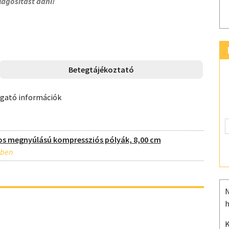
lágosítást adni!
Betegtájékoztató
ogató információk
os megnyúlású kompressziós pólyák, 8,00 cm
N
h
K