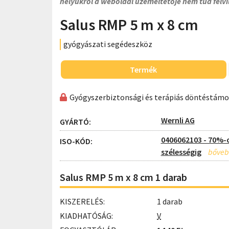
helyükről a weboldal üzemeltetője nem tud felvi
Salus RMP 5 m x 8 cm
gyógyászati segédeszköz
Termék
Gyógyszerbiztonsági és terápiás döntéstám
Wernli AG
GYÁRTÓ:
0406062103 - 70%-
ISO-KÓD:
szélességig
Salus RMP 5 m x 8 cm 1 darab
KISZERELÉS:
1 darab
KIADHATÓSÁG:
V