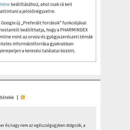
nline
beállításához, ahol csak rá kell
attintani a jelölőnégyzetre.
 Google új „Preferált források” funkciójával
ostantól beállíthatja, hogy a PHARMINDEX
nline mint az orvosi és gyógyszerészeti témák
iteles információforrása gyakrabban
zerepeljen a keresési találatai között.
ltételek
er és/vagy nem az egészségügyben dolgozik, a