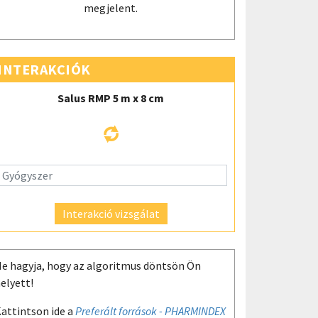
megjelent.
INTERAKCIÓK
Salus RMP 5 m x 8 cm
Interakció vizsgálat
e hagyja, hogy az algoritmus döntsön Ön
elyett!
attintson ide a
Preferált források - PHARMINDEX