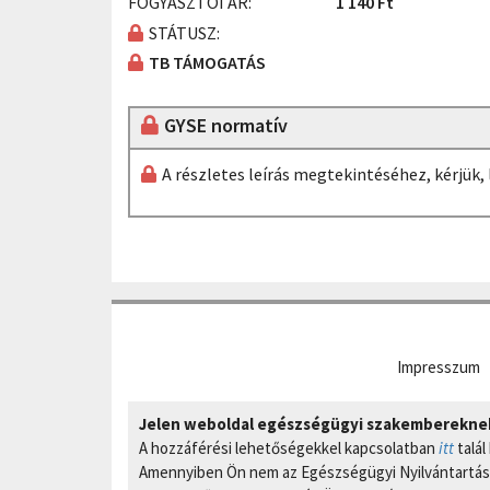
FOGYASZTÓI ÁR:
1 140 Ft
STÁTUSZ:
TB TÁMOGATÁS
GYSE normatív
A részletes leírás megtekintéséhez, kérjük
Impresszum
Jelen weboldal egészségügyi szakembereknek 
A hozzáférési lehetőségekkel kapcsolatban
itt
talál
Amennyiben Ön nem az Egészségügyi Nyilvántartási