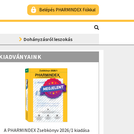
Belépés PHARMINDEX Fiókkal
Dohányzásról leszokás
KIADVÁNYAINK
A PHARMINDEX Zsebkönyv 2026/1 kiadása