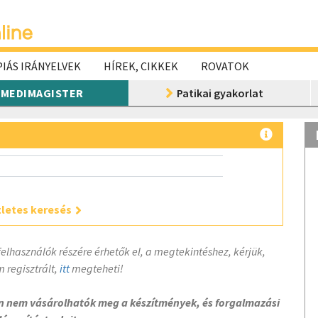
IÁS IRÁNYELVEK
HÍREK, CIKKEK
ROVATOK
MEDIMAGISTER
Patikai gyakorlat
letes keresés
felhasználók részére érhetők el, a megtekintéshez, kérjük,
 regisztrált,
itt
megteheti!
on nem vásárolhatók meg a készítmények, és forgalmazási