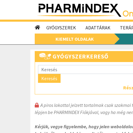
GYÓGYSZEREK
ADATTÁRAK
TERÁP
KIEMELT OLDALAK
GYÓGYSZERKERESŐ
Keresés
Rész
A piros lakattal jelzett tartalmak csak szakmai 
lépjen be PHARMINDEX Fiókjával, vagy ha még nem
Kérjük, vegye figyelembe, hogy jelen weboldal