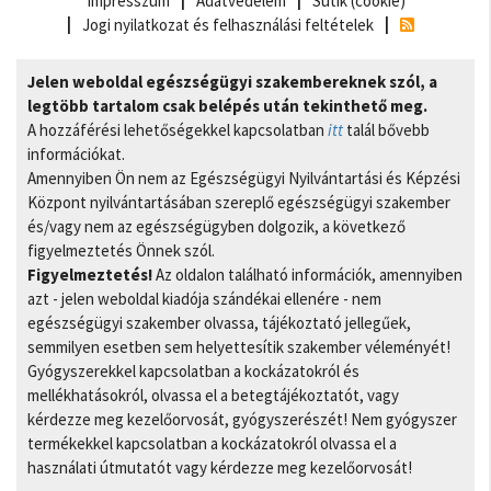
Impresszum
Adatvédelem
Sütik (cookie)
Jogi nyilatkozat és felhasználási feltételek
Jelen weboldal egészségügyi szakembereknek szól, a
legtöbb tartalom csak belépés után tekinthető meg.
A hozzáférési lehetőségekkel kapcsolatban
itt
talál bővebb
információkat.
Amennyiben Ön nem az Egészségügyi Nyilvántartási és Képzési
Központ nyilvántartásában szereplő egészségügyi szakember
és/vagy nem az egészségügyben dolgozik, a következő
figyelmeztetés Önnek szól.
Figyelmeztetés!
Az oldalon található információk, amennyiben
azt - jelen weboldal kiadója szándékai ellenére - nem
egészségügyi szakember olvassa, tájékoztató jellegűek,
semmilyen esetben sem helyettesítik szakember véleményét!
Gyógyszerekkel kapcsolatban a kockázatokról és
mellékhatásokról, olvassa el a betegtájékoztatót, vagy
kérdezze meg kezelőorvosát, gyógyszerészét! Nem gyógyszer
termékekkel kapcsolatban a kockázatokról olvassa el a
használati útmutatót vagy kérdezze meg kezelőorvosát!