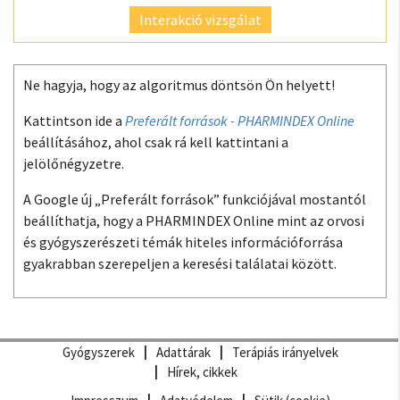
Interakció vizsgálat
Ne hagyja, hogy az algoritmus döntsön Ön helyett!
Kattintson ide a
Preferált források - PHARMINDEX Online
beállításához, ahol csak rá kell kattintani a
jelölőnégyzetre.
A Google új „Preferált források” funkciójával mostantól
beállíthatja, hogy a PHARMINDEX Online mint az orvosi
és gyógyszerészeti témák hiteles információforrása
gyakrabban szerepeljen a keresési találatai között.
Gyógyszerek
Adattárak
Terápiás irányelvek
Hírek, cikkek