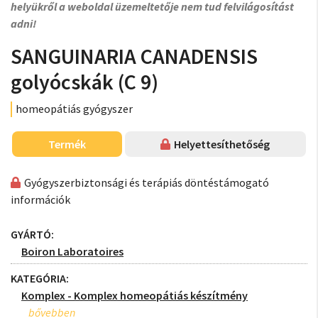
helyükről a weboldal üzemeltetője nem tud felvilágosítást
adni!
SANGUINARIA CANADENSIS
golyócskák (C 9)
homeopátiás gyógyszer
Termék
Helyettesíthetőség
Gyógyszerbiztonsági és terápiás döntéstámogató
információk
GYÁRTÓ:
Boiron Laboratoires
KATEGÓRIA:
Komplex - Komplex homeopátiás készítmény