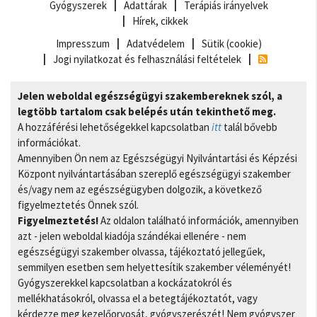
Gyógyszerek
Adattárak
Terápiás irányelvek
Hírek, cikkek
Impresszum
Adatvédelem
Sütik (cookie)
Jogi nyilatkozat és felhasználási feltételek
Jelen weboldal egészségügyi szakembereknek szól, a
legtöbb tartalom csak belépés után tekinthető meg.
A hozzáférési lehetőségekkel kapcsolatban
itt
talál bővebb
információkat.
Amennyiben Ön nem az Egészségügyi Nyilvántartási és Képzési
Központ nyilvántartásában szereplő egészségügyi szakember
és/vagy nem az egészségügyben dolgozik, a következő
figyelmeztetés Önnek szól.
Figyelmeztetés!
Az oldalon található információk, amennyiben
azt - jelen weboldal kiadója szándékai ellenére - nem
egészségügyi szakember olvassa, tájékoztató jellegűek,
semmilyen esetben sem helyettesítik szakember véleményét!
Gyógyszerekkel kapcsolatban a kockázatokról és
mellékhatásokról, olvassa el a betegtájékoztatót, vagy
kérdezze meg kezelőorvosát, gyógyszerészét! Nem gyógyszer