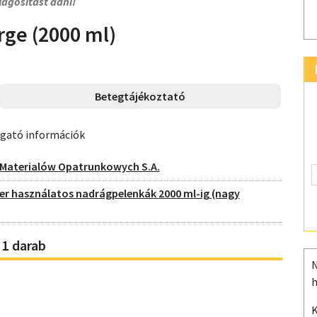
lágosítást adni!
rge (2000 ml)
Betegtájékoztató
ogató információk
 Materialów Opatrunkowych S.A.
er használatos nadrágpelenkák 2000 ml-ig (nagy
 1 darab
N
h
K