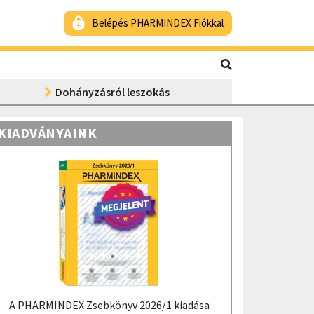
Belépés PHARMINDEX Fiókkal
Dohányzásról leszokás
KIADVÁNYAINK
A PHARMINDEX Zsebkönyv 2026/1 kiadása