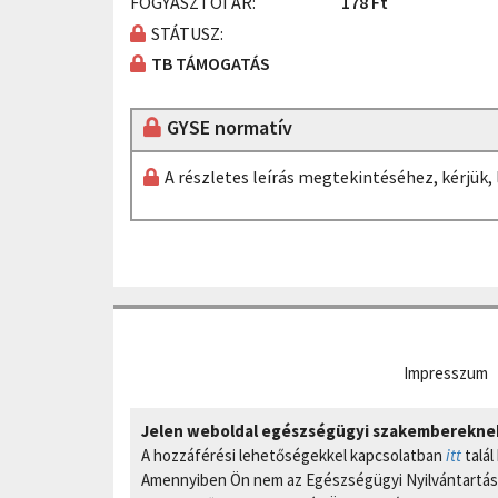
FOGYASZTÓI ÁR:
178 Ft
STÁTUSZ:
TB TÁMOGATÁS
GYSE normatív
A részletes leírás megtekintéséhez, kérjük
Impresszum
Jelen weboldal egészségügyi szakembereknek 
A hozzáférési lehetőségekkel kapcsolatban
itt
talál
Amennyiben Ön nem az Egészségügyi Nyilvántartási