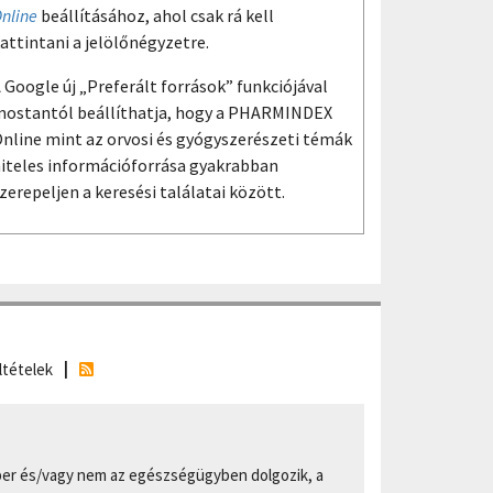
nline
beállításához, ahol csak rá kell
attintani a jelölőnégyzetre.
 Google új „Preferált források” funkciójával
ostantól beállíthatja, hogy a PHARMINDEX
nline mint az orvosi és gyógyszerészeti témák
iteles információforrása gyakrabban
zerepeljen a keresési találatai között.
ltételek
er és/vagy nem az egészségügyben dolgozik, a