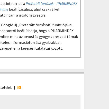
attintson ide a
Preferált források - PHARMINDEX
nline
beállításához, ahol csak rá kell
attintani a jelölőnégyzetre.
 Google új „Preferált források” funkciójával
ostantól beállíthatja, hogy a PHARMINDEX
nline mint az orvosi és gyógyszerészeti témák
iteles információforrása gyakrabban
zerepeljen a keresési találatai között.
ltételek