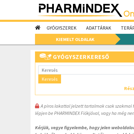
GYÓGYSZEREK
ADATTÁRAK
TERÁP
KIEMELT OLDALAK
GYÓGYSZERKERESŐ
Keresés
Rész
A piros lakattal jelzett tartalmak csak szakmai 
lépjen be PHARMINDEX Fiókjával, vagy ha még nem
Kérjük, vegye figyelembe, hogy jelen weboldal