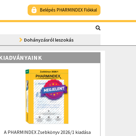
Belépés PHARMINDEX Fiókkal
Dohányzásról leszokás
KIADVÁNYAINK
A PHARMINDEX Zsebkönyv 2026/1 kiadása