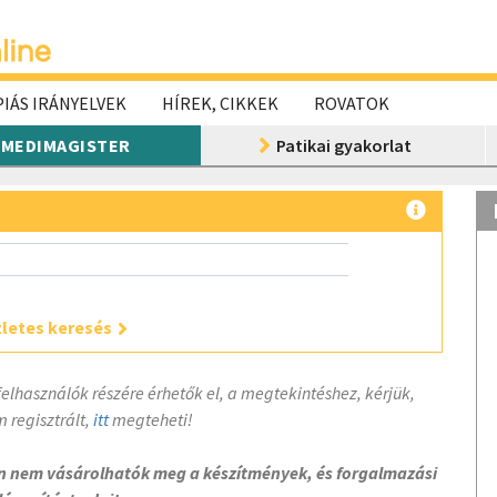
IÁS IRÁNYELVEK
HÍREK, CIKKEK
ROVATOK
MEDIMAGISTER
Patikai gyakorlat
letes keresés
felhasználók részére érhetők el, a megtekintéshez, kérjük,
 regisztrált,
itt
megteheti!
on nem vásárolhatók meg a készítmények, és forgalmazási