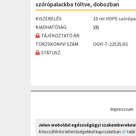
szórópalackba töltve, dobozban
KISZERELÉS:
10 ml HDPE szórópa
KIADHATÓSÁG:
VN
TÁJÉKOZTATÓ ÁR:
TÖRZSKÖNYVI SZÁM:
OGYI-T-22535/01
STÁTUSZ:
Impresszum
Jelen weboldal egészségügyi szakembereknek 
A hozzáférési lehetőségekkel kapcsolatban
itt
talál