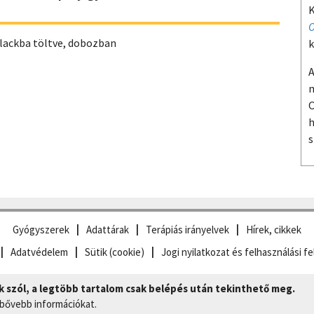
K
O
lackba töltve, dobozban
k
A
m
O
h
s
Gyógyszerek
Adattárak
Terápiás irányelvek
Hírek, cikkek
Adatvédelem
Sütik (cookie)
Jogi nyilatkozat és felhasználási fe
szól, a legtöbb tartalom csak belépés után tekinthető meg.
 bővebb információkat.