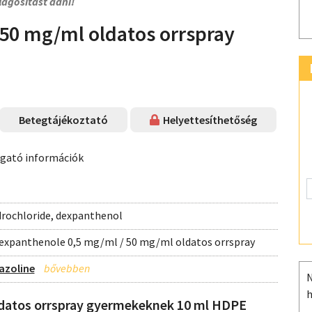
lágosítást adni!
50 mg/ml oldatos orrspray
Betegtájékoztató
Helyettesíthetőség
ogató információk
rochloride, dexpanthenol
expanthenole 0,5 mg/ml / 50 mg/ml oldatos orrspray
azoline
N
h
datos orrspray gyermekeknek 10 ml HDPE