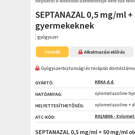
helyükről a weboldal üzemeltetője nem tud felvi
SEPTANAZAL 0,5 mg/ml + 
gyermekeknek
gyógyszer
Termék
Alkalmazási előírás
Gyógyszerbiztonsági és terápiás döntéstám
KRKA d.d.
GYÁRTÓ:
xylometazoline hyd
HATÓANYAG:
xylometazoline + d
HELYETTESÍTHETŐSÉG:
R01AB06 - Xylomet
ATC-KÓD:
SEPTANAZAL 0,5 mg/ml + 50 mg/ml ol