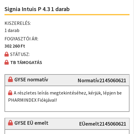
Signia Intuis P 4.3 1 darab
KISZERELÉS:
1 darab
FOGYASZTÓI ÁR:
302 260 Ft
STÁTUSZ:
TB TÁMOGATÁS
GYSE normatív
Normatív2145060621
A részletes leírás megtekintéséhez, kérjük, lépjen be
PHARMINDEX Fiókjával!
GYSE EÜ emelt
EÜemelt2145060621