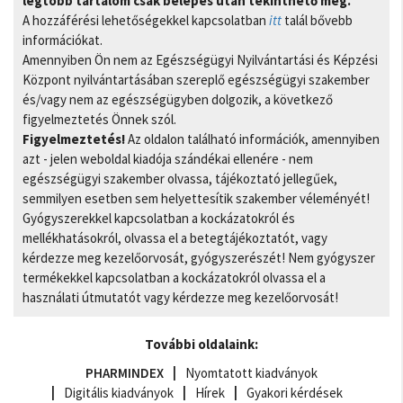
legtöbb tartalom csak belépés után tekinthető meg.
A hozzáférési lehetőségekkel kapcsolatban
itt
talál bővebb
információkat.
Amennyiben Ön nem az Egészségügyi Nyilvántartási és Képzési
Központ nyilvántartásában szereplő egészségügyi szakember
és/vagy nem az egészségügyben dolgozik, a következő
figyelmeztetés Önnek szól.
Figyelmeztetés!
Az oldalon található információk, amennyiben
azt - jelen weboldal kiadója szándékai ellenére - nem
egészségügyi szakember olvassa, tájékoztató jellegűek,
semmilyen esetben sem helyettesítik szakember véleményét!
Gyógyszerekkel kapcsolatban a kockázatokról és
mellékhatásokról, olvassa el a betegtájékoztatót, vagy
kérdezze meg kezelőorvosát, gyógyszerészét! Nem gyógyszer
termékekkel kapcsolatban a kockázatokról olvassa el a
használati útmutatót vagy kérdezze meg kezelőorvosát!
További oldalaink:
PHARMINDEX
Nyomtatott kiadványok
Digitális kiadványok
Hírek
Gyakori kérdések