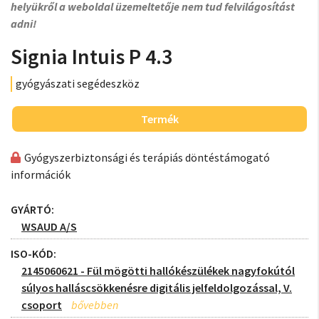
helyükről a weboldal üzemeltetője nem tud felvilágosítást
adni!
Signia Intuis P 4.3
gyógyászati segédeszköz
Termék
Gyógyszerbiztonsági és terápiás döntéstámogató
információk
GYÁRTÓ:
WSAUD A/S
ISO-KÓD:
2145060621 - Fül mögötti hallókészülékek nagyfokútól
súlyos halláscsökkenésre digitális jelfeldolgozással, V.
csoport