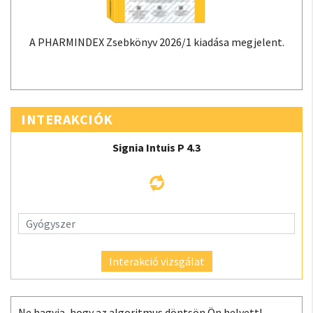
A PHARMINDEX Zsebkönyv 2026/1 kiadása megjelent.
INTERAKCIÓK
Signia Intuis P 4.3
Interakció vizsgálat
Ne hagyja, hogy az algoritmus döntsön Ön helyett!