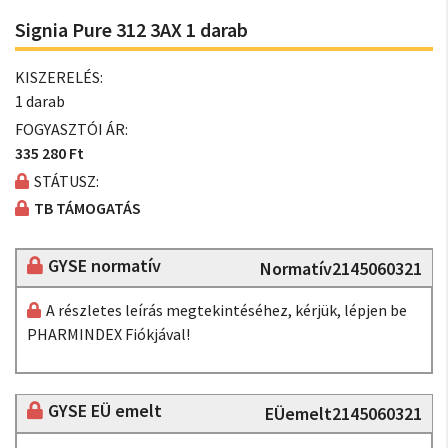
Signia Pure 312 3AX 1 darab
KISZERELÉS:
1 darab
FOGYASZTÓI ÁR:
335 280 Ft
STÁTUSZ:
TB TÁMOGATÁS
GYSE normatív
Normatív2145060321
A részletes leírás megtekintéséhez, kérjük, lépjen be
PHARMINDEX Fiókjával!
GYSE EÜ emelt
EÜemelt2145060321