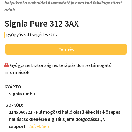
helyükről a weboldal üzemeltetője nem tud felvilágosítást
adni!
Signia Pure 312 3AX
gyógyászati segédeszköz
Termék
Gyógyszerbiztonsági és terápiás döntéstámogató
információk
GYÁRTÓ:
Signia GmbH
ISO-KÓD:
2145060321 - Fül mögötti hallókészülékek kis-közepes
halláscsökkenésre digitális jelfeldolgozással, V.
csoport