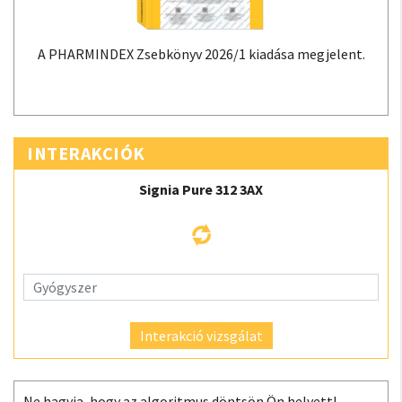
A PHARMINDEX Zsebkönyv 2026/1 kiadása megjelent.
INTERAKCIÓK
Signia Pure 312 3AX
Interakció vizsgálat
Ne hagyja, hogy az algoritmus döntsön Ön helyett!