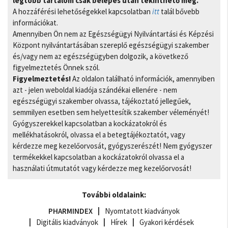
legtöbb tartalom csak belépés után tekinthető meg.
A hozzáférési lehetőségekkel kapcsolatban
itt
talál bővebb
információkat.
Amennyiben Ön nem az Egészségügyi Nyilvántartási és Képzési
Központ nyilvántartásában szereplő egészségügyi szakember
és/vagy nem az egészségügyben dolgozik, a következő
figyelmeztetés Önnek szól.
Figyelmeztetés!
Az oldalon található információk, amennyiben
azt - jelen weboldal kiadója szándékai ellenére - nem
egészségügyi szakember olvassa, tájékoztató jellegűek,
semmilyen esetben sem helyettesítik szakember véleményét!
Gyógyszerekkel kapcsolatban a kockázatokról és
mellékhatásokról, olvassa el a betegtájékoztatót, vagy
kérdezze meg kezelőorvosát, gyógyszerészét! Nem gyógyszer
termékekkel kapcsolatban a kockázatokról olvassa el a
használati útmutatót vagy kérdezze meg kezelőorvosát!
További oldalaink:
PHARMINDEX
Nyomtatott kiadványok
Digitális kiadványok
Hírek
Gyakori kérdések