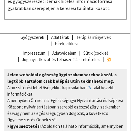
és gyógyszerészeti témák hiteles információforrása
gyakrabban szerepeljen a keresési találatai között.
Gyógyszerek
Adattárak
Terápiás irányelvek
Hírek, cikkek
Impresszum
Adatvédelem
Sütik (cookie)
Jogi nyilatkozat és felhasználási feltételek
Jelen weboldal egészségügyi szakembereknek szól, a
legtöbb tartalom csak belépés után tekinthető meg.
A hozzáférési lehetőségekkel kapcsolatban
itt
talál bővebb
információkat.
Amennyiben Ön nem az Egészségügyi Nyilvántartási és Képzési
Központ nyilvántartásában szereplő egészségügyi szakember
és/vagy nem az egészségügyben dolgozik, a következő
figyelmeztetés Önnek szól.
Figyelmeztetés!
Az oldalon található információk, amennyiben