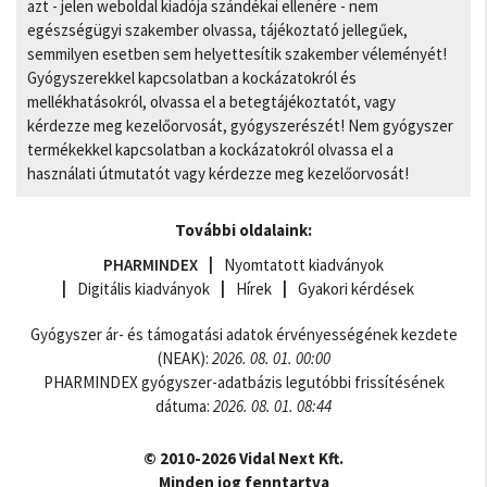
azt - jelen weboldal kiadója szándékai ellenére - nem
egészségügyi szakember olvassa, tájékoztató jellegűek,
semmilyen esetben sem helyettesítik szakember véleményét!
Gyógyszerekkel kapcsolatban a kockázatokról és
mellékhatásokról, olvassa el a betegtájékoztatót, vagy
kérdezze meg kezelőorvosát, gyógyszerészét! Nem gyógyszer
termékekkel kapcsolatban a kockázatokról olvassa el a
használati útmutatót vagy kérdezze meg kezelőorvosát!
További oldalaink:
PHARMINDEX
Nyomtatott kiadványok
Digitális kiadványok
Hírek
Gyakori kérdések
Gyógyszer ár- és támogatási adatok érvényességének kezdete
(NEAK):
2026. 08. 01. 00:00
PHARMINDEX gyógyszer-adatbázis legutóbbi frissítésének
dátuma:
2026. 08. 01. 08:44
© 2010-2026 Vidal Next Kft.
Minden jog fenntartva