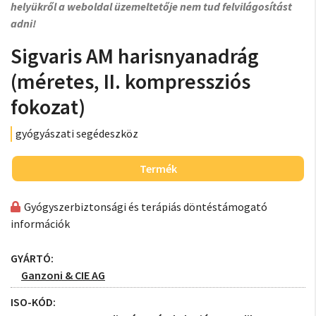
helyükről a weboldal üzemeltetője nem tud felvilágosítást
adni!
Sigvaris AM harisnyanadrág
(méretes, II. kompressziós
fokozat)
gyógyászati segédeszköz
Termék
Gyógyszerbiztonsági és terápiás döntéstámogató
információk
GYÁRTÓ:
Ganzoni & CIE AG
ISO-KÓD: