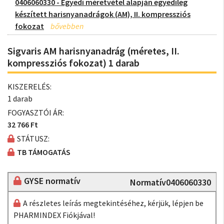
0406060330 - Egyedi méretvétel alapján egyedileg
készített harisnyanadrágok (AM), II. kompressziós
fokozat
Sigvaris AM harisnyanadrág (méretes, II.
kompressziós fokozat) 1 darab
KISZERELÉS:
1 darab
FOGYASZTÓI ÁR:
32 766 Ft
STÁTUSZ:
TB TÁMOGATÁS
GYSE normatív
Normatív0406060330
A részletes leírás megtekintéséhez, kérjük, lépjen be
PHARMINDEX Fiókjával!