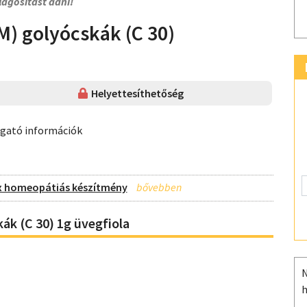
lágosítást adni!
M) golyócskák (C 30)
Helyettesíthetőség
ogató információk
x homeopátiás készítmény
k (C 30) 1g üvegfiola
N
h