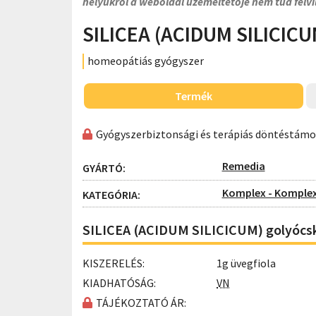
helyükről a weboldal üzemeltetője nem tud felvi
SILICEA (ACIDUM SILICICU
homeopátiás gyógyszer
Termék
Gyógyszerbiztonsági és terápiás döntéstám
Remedia
GYÁRTÓ:
Komplex - Komple
KATEGÓRIA:
SILICEA (ACIDUM SILICICUM) golyócská
KISZERELÉS:
1g üvegfiola
KIADHATÓSÁG:
VN
TÁJÉKOZTATÓ ÁR: