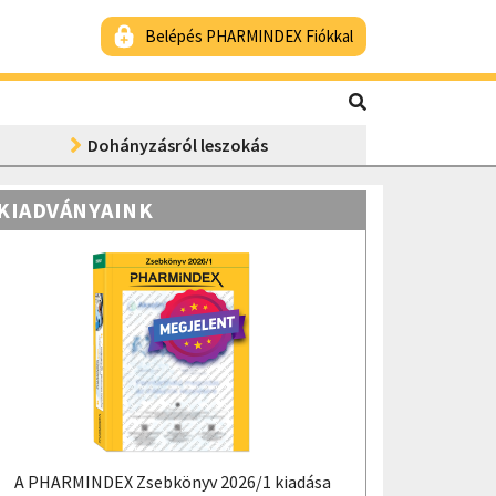
Belépés PHARMINDEX Fiókkal
Dohányzásról leszokás
KIADVÁNYAINK
A PHARMINDEX Zsebkönyv 2026/1 kiadása