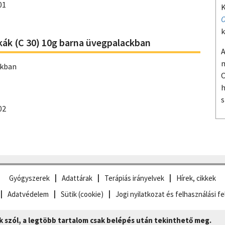
01
K
O
k
ák (C 30) 10g barna üvegpalackban
A
m
ckban
O
h
s
02
Gyógyszerek
Adattárak
Terápiás irányelvek
Hírek, cikkek
Adatvédelem
Sütik (cookie)
Jogi nyilatkozat és felhasználási fe
szól, a legtöbb tartalom csak belépés után tekinthető meg.