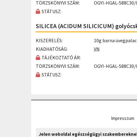
TÖRZSKÖNYVI SZÁM:
OGYI-HGAL-588C30/
STÁTUSZ:
SILICEA (ACIDUM SILICICUM) golyócsk
KISZERELÉS:
10g barna üvegpala
KIADHATÓSÁG:
VN
TÁJÉKOZTATÓ ÁR:
TÖRZSKÖNYVI SZÁM:
OGYI-HGAL-588C30/
STÁTUSZ:
Impresszum
Jelen weboldal egészségügyi szakembereknek 