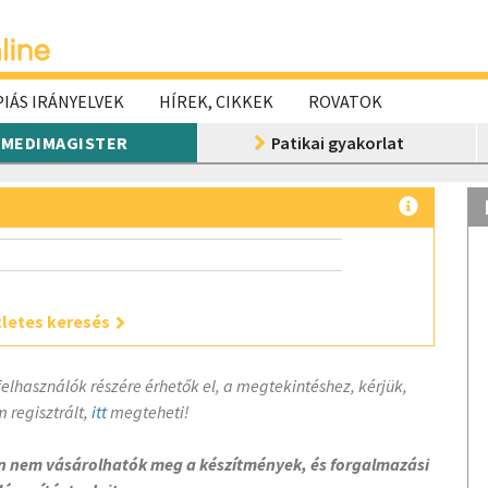
IÁS IRÁNYELVEK
HÍREK, CIKKEK
ROVATOK
MEDIMAGISTER
Patikai gyakorlat
letes keresés
felhasználók részére érhetők el, a megtekintéshez, kérjük,
 regisztrált,
itt
megteheti!
on nem vásárolhatók meg a készítmények, és forgalmazási