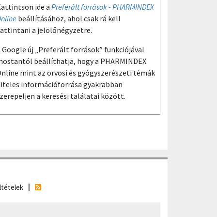
attintson ide a
Preferált források - PHARMINDEX
nline
beállításához, ahol csak rá kell
attintani a jelölőnégyzetre.
 Google új „Preferált források” funkciójával
ostantól beállíthatja, hogy a PHARMINDEX
nline mint az orvosi és gyógyszerészeti témák
iteles információforrása gyakrabban
zerepeljen a keresési találatai között.
ltételek