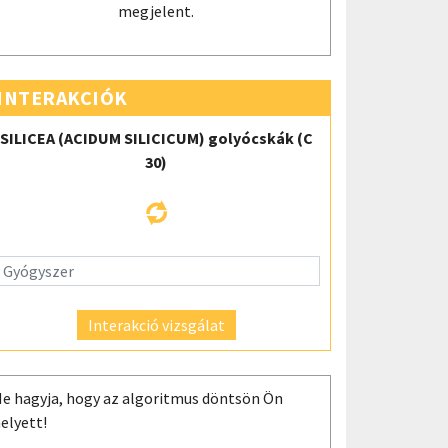
megjelent.
INTERAKCIÓK
SILICEA (ACIDUM SILICICUM) golyócskák (C
30)
Interakció vizsgálat
e hagyja, hogy az algoritmus döntsön Ön
elyett!