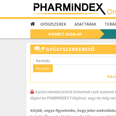
GYÓGYSZEREK
ADATTÁRAK
TERÁP
KIEMELT OLDALAK
GYÓGYSZERKERESŐ
Keresés
Rész
A piros lakattal jelzett tartalmak csak szakmai 
lépjen be PHARMINDEX Fiókjával, vagy ha még nem
Kérjük, vegye figyelembe, hogy jelen weboldal