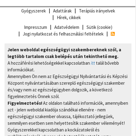
Gyógyszerek
Adattárak
Terápiás irányelvek
Hírek, cikkek
Impresszum
Adatvédelem
Sütik (cookie)
Jogi nyilatkozat és felhasználási feltételek
Jelen weboldal egészségügyi szakembereknek szól, a
legtöbb tartalom csak belépés után tekinthető meg.
A hozzáférési lehetőségekkel kapcsolatban
itt
talál bővebb
információkat.
Amennyiben Ön nem az Egészségügyi Nyilvántartási és Képzési
Központ nyilvántartásában szereplő egészségügyi szakember
és/vagy nem az egészségügyben dolgozik, a következő
figyelmeztetés Önnek szól.
Figyelmeztetés!
Az oldalon található információk, amennyiben
azt - jelen weboldal kiadója szándékai ellenére - nem
egészségügyi szakember olvassa, tájékoztató jellegűek,
semmilyen esetben sem helyettesítik szakember véleményét!
Gyógyszerekkel kapcsolatban a kockázatokról és