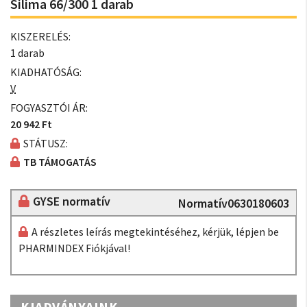
Silima 66/300 1 darab
KISZERELÉS:
1 darab
KIADHATÓSÁG:
V
FOGYASZTÓI ÁR:
20 942 Ft
STÁTUSZ:
TB TÁMOGATÁS
GYSE normatív
Normatív0630180603
A részletes leírás megtekintéséhez, kérjük, lépjen be
PHARMINDEX Fiókjával!
KIADVÁNYAINK