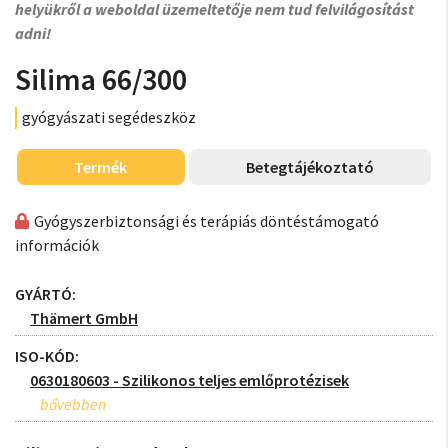
helyükről a weboldal üzemeltetője nem tud felvilágosítást
adni!
Silima 66/300
gyógyászati segédeszköz
Termék
Betegtájékoztató
Gyógyszerbiztonsági és terápiás döntéstámogató
információk
GYÁRTÓ:
Thämert GmbH
ISO-KÓD:
0630180603 - Szilikonos teljes emlőprotézisek