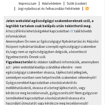
Impresszum
Adatvédelem
Sütik (cookie)
Jogi nyilatkozat és felhasználási feltételek
Jelen weboldal egészségügyi szakembereknek szól, a
legtöbb tartalom csak belépés után tekinthető meg.
A hozzáférési lehetőségekkel kapcsolatban
itt
talál bővebb
információkat.
Amennyiben Ön nem az Egészségügyi Nyilvántartási és Képzési
Központ nyilvántartásában szereplő egészségügyi szakember
és/vagy nem az egészségügyben dolgozik, a következő
figyelmeztetés Önnek szól.
Figyelmeztetés!
Az oldalon található információk, amennyiben
azt - jelen weboldal kiadója szándékai ellenére - nem
egészségügyi szakember olvassa, tájékoztató jellegűek,
semmilyen esetben sem helyettesítik szakember véleményét!
Gyógyszerekkel kapcsolatban a kockázatokról és
mellékhatásokról, olvassa el a betegtájékoztatót, vagy
kérdezze meg kezelőorvosát, gyógyszerészét! Nem gyógyszer
termékekkel kapcsolatban a kockázatokról olvassa el a
használati útmutatót vagy kérdezze meg kezelőorvosát!