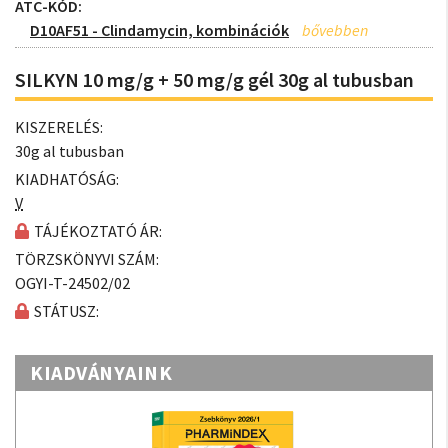
ATC-KÓD:
D10AF51 - Clindamycin, kombinációk
SILKYN 10 mg/g + 50 mg/g gél 30g al tubusban
KISZERELÉS:
30g al tubusban
KIADHATÓSÁG:
V
TÁJÉKOZTATÓ ÁR:
TÖRZSKÖNYVI SZÁM:
OGYI-T-24502/02
STÁTUSZ:
KIADVÁNYAINK