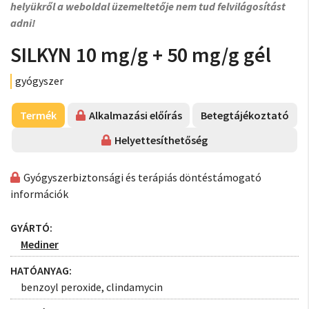
helyükről a weboldal üzemeltetője nem tud felvilágosítást
adni!
SILKYN 10 mg/g + 50 mg/g gél
gyógyszer
Termék
Alkalmazási előírás
Betegtájékoztató
Helyettesíthetőség
Gyógyszerbiztonsági és terápiás döntéstámogató
információk
GYÁRTÓ:
Mediner
HATÓANYAG:
benzoyl peroxide, clindamycin