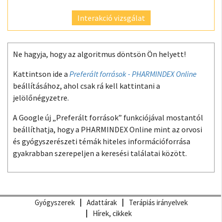
Interakció vizsgálat
Ne hagyja, hogy az algoritmus döntsön Ön helyett!
Kattintson ide a
Preferált források - PHARMINDEX Online
beállításához, ahol csak rá kell kattintani a
jelölőnégyzetre.
A Google új „Preferált források” funkciójával mostantól
beállíthatja, hogy a PHARMINDEX Online mint az orvosi
és gyógyszerészeti témák hiteles információforrása
gyakrabban szerepeljen a keresési találatai között.
Gyógyszerek
Adattárak
Terápiás irányelvek
Hírek, cikkek