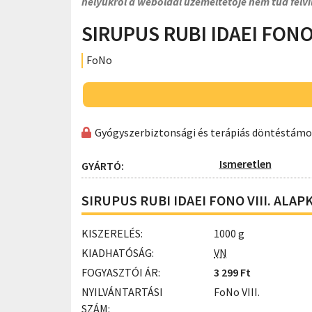
helyükről a weboldal üzemeltetője nem tud felvi
SIRUPUS RUBI IDAEI FONO
FoNo
Gyógyszerbiztonsági és terápiás döntéstám
Ismeretlen
GYÁRTÓ:
SIRUPUS RUBI IDAEI FONO VIII. ALAP
KISZERELÉS:
1000 g
KIADHATÓSÁG:
VN
FOGYASZTÓI ÁR:
3 299 Ft
NYILVÁNTARTÁSI
FoNo VIII.
SZÁM: