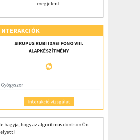
megjelent.
INTERAKCIÓK
SIRUPUS RUBI IDAEI FONO VIII.
ALAPKÉSZÍTMÉNY
Interakció vizsgálat
e hagyja, hogy az algoritmus döntsön Ön
elyett!