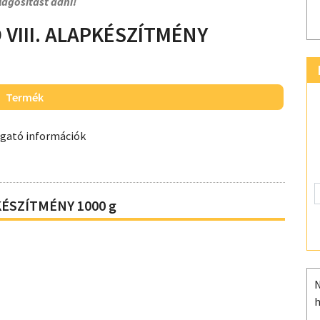
lágosítást adni!
 VIII. ALAPKÉSZÍTMÉNY
Termék
ogató információk
KÉSZÍTMÉNY 1000 g
N
h