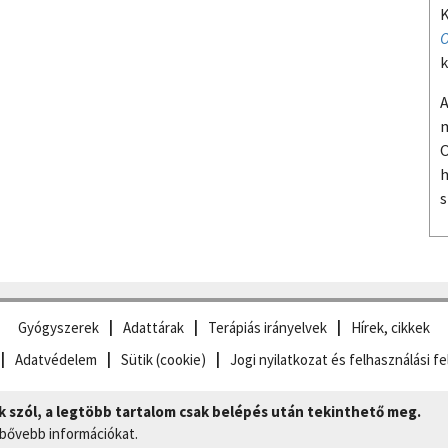
K
O
k
A
m
O
h
s
Gyógyszerek
Adattárak
Terápiás irányelvek
Hírek, cikkek
Adatvédelem
Sütik (cookie)
Jogi nyilatkozat és felhasználási fe
szól, a legtöbb tartalom csak belépés után tekinthető meg.
 bővebb információkat.