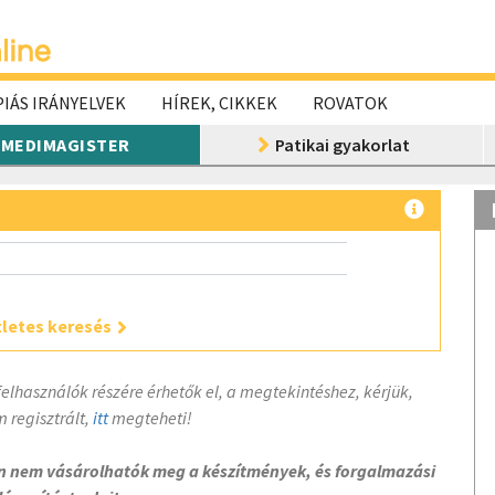
IÁS IRÁNYELVEK
HÍREK, CIKKEK
ROVATOK
MEDIMAGISTER
Patikai gyakorlat
letes keresés
felhasználók részére érhetők el, a megtekintéshez, kérjük,
 regisztrált,
itt
megteheti!
on nem vásárolhatók meg a készítmények, és forgalmazási