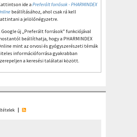
attintson ide a
Preferált források - PHARMINDEX
nline
beállításához, ahol csak rá kell
attintani a jelölőnégyzetre.
 Google új „Preferált források” funkciójával
ostantól beállíthatja, hogy a PHARMINDEX
nline mint az orvosi és gyógyszerészeti témák
iteles információforrása gyakrabban
zerepeljen a keresési találatai között.
ltételek