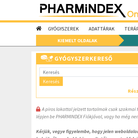
GYÓGYSZEREK
ADATTÁRAK
TERÁP
KIEMELT OLDALAK
GYÓGYSZERKERESŐ
Keresés
Rész
A piros lakattal jelzett tartalmak csak szakmai 
lépjen be PHARMINDEX Fiókjával, vagy ha még nem
Kérjük, vegye figyelembe, hogy jelen weboldal