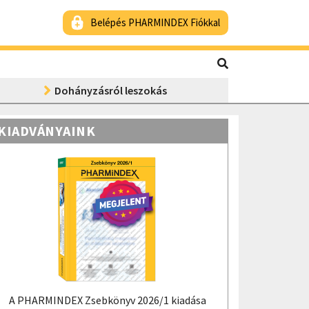
Belépés PHARMINDEX Fiókkal
Dohányzásról leszokás
KIADVÁNYAINK
A PHARMINDEX Zsebkönyv 2026/1 kiadása