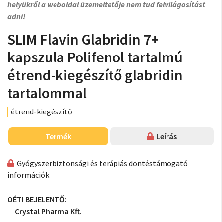
helyükről a weboldal üzemeltetője nem tud felvilágosítást
adni!
SLIM Flavin Glabridin 7+
kapszula Polifenol tartalmú
étrend-kiegészítő glabridin
tartalommal
étrend-kiegészítő
Termék
Leírás
Gyógyszerbiztonsági és terápiás döntéstámogató
információk
OÉTI BEJELENTŐ:
Crystal Pharma Kft.