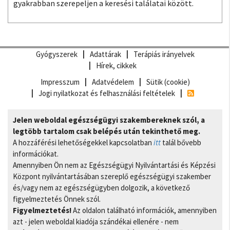
gyakrabban szerepeljen a keresési találatai között.
Gyógyszerek
Adattárak
Terápiás irányelvek
Hírek, cikkek
Impresszum
Adatvédelem
Sütik (cookie)
Jogi nyilatkozat és felhasználási feltételek
Jelen weboldal egészségügyi szakembereknek szól, a
legtöbb tartalom csak belépés után tekinthető meg.
A hozzáférési lehetőségekkel kapcsolatban
itt
talál bővebb
információkat.
Amennyiben Ön nem az Egészségügyi Nyilvántartási és Képzési
Központ nyilvántartásában szereplő egészségügyi szakember
és/vagy nem az egészségügyben dolgozik, a következő
figyelmeztetés Önnek szól.
Figyelmeztetés!
Az oldalon található információk, amennyiben
azt - jelen weboldal kiadója szándékai ellenére - nem