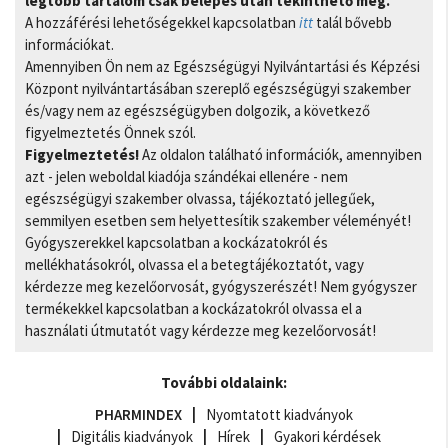
legtöbb tartalom csak belépés után tekinthető meg.
A hozzáférési lehetőségekkel kapcsolatban
itt
talál bővebb
információkat.
Amennyiben Ön nem az Egészségügyi Nyilvántartási és Képzési
Központ nyilvántartásában szereplő egészségügyi szakember
és/vagy nem az egészségügyben dolgozik, a következő
figyelmeztetés Önnek szól.
Figyelmeztetés!
Az oldalon található információk, amennyiben
azt - jelen weboldal kiadója szándékai ellenére - nem
egészségügyi szakember olvassa, tájékoztató jellegűek,
semmilyen esetben sem helyettesítik szakember véleményét!
Gyógyszerekkel kapcsolatban a kockázatokról és
mellékhatásokról, olvassa el a betegtájékoztatót, vagy
kérdezze meg kezelőorvosát, gyógyszerészét! Nem gyógyszer
termékekkel kapcsolatban a kockázatokról olvassa el a
használati útmutatót vagy kérdezze meg kezelőorvosát!
További oldalaink:
PHARMINDEX
Nyomtatott kiadványok
Digitális kiadványok
Hírek
Gyakori kérdések