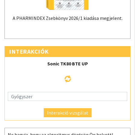
A PHARMINDEX Zsebkönyv 2026/1 kiadása megjelent.
INTERAKCIÓK
Sonic TK80 BTE UP
Interakció vizsgálat
Ne hagyja, hogy az algoritmus döntsön Ön helyett!