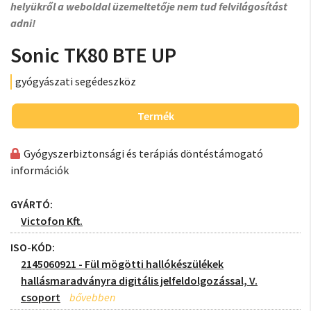
helyükről a weboldal üzemeltetője nem tud felvilágosítást
adni!
Sonic TK80 BTE UP
gyógyászati segédeszköz
Termék
Gyógyszerbiztonsági és terápiás döntéstámogató
információk
GYÁRTÓ:
Victofon Kft.
ISO-KÓD:
2145060921 - Fül mögötti hallókészülékek
hallásmaradványra digitális jelfeldolgozással, V.
csoport