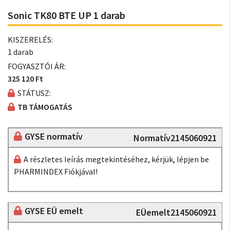
Sonic TK80 BTE UP 1 darab
KISZERELÉS:
1 darab
FOGYASZTÓI ÁR:
325 120 Ft
STÁTUSZ:
TB TÁMOGATÁS
GYSE normatív
Normatív2145060921
A részletes leírás megtekintéséhez, kérjük, lépjen be
PHARMINDEX Fiókjával!
GYSE EÜ emelt
EÜemelt2145060921