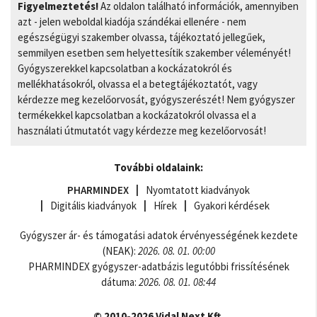
Figyelmeztetés!
Az oldalon található információk, amennyiben
azt - jelen weboldal kiadója szándékai ellenére - nem
egészségügyi szakember olvassa, tájékoztató jellegűek,
semmilyen esetben sem helyettesítik szakember véleményét!
Gyógyszerekkel kapcsolatban a kockázatokról és
mellékhatásokról, olvassa el a betegtájékoztatót, vagy
kérdezze meg kezelőorvosát, gyógyszerészét! Nem gyógyszer
termékekkel kapcsolatban a kockázatokról olvassa el a
használati útmutatót vagy kérdezze meg kezelőorvosát!
További oldalaink:
PHARMINDEX
Nyomtatott kiadványok
Digitális kiadványok
Hírek
Gyakori kérdések
Gyógyszer ár- és támogatási adatok érvényességének kezdete
(NEAK):
2026. 08. 01. 00:00
PHARMINDEX gyógyszer-adatbázis legutóbbi frissítésének
dátuma:
2026. 08. 01. 08:44
© 2010-2026 Vidal Next Kft.