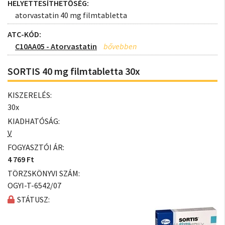
HELYETTESÍTHETŐSÉG:
atorvastatin 40 mg filmtabletta
ATC-KÓD:
C10AA05 - Atorvastatin
SORTIS 40 mg filmtabletta 30x
KISZERELÉS:
30x
KIADHATÓSÁG:
V
FOGYASZTÓI ÁR:
4 769 Ft
TÖRZSKÖNYVI SZÁM:
OGYI-T-6542/07
STÁTUSZ: