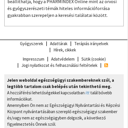
beállíthatja, hogy a PHARMINDEX Online mint az orvosi
és gyógyszerészeti témák hiteles információforrása
gyakrabban szerepeljen a keresési találatai között.
Gyógyszerek
Adattárak
Terápiás irányelvek
Hírek, cikkek
Impresszum
Adatvédelem
Sütik (cookie)
Jogi nyilatkozat és felhasználási feltételek
Jelen weboldal egészségügyi szakembereknek szól, a
legtöbb tartalom csak belépés után tekinthető meg.
A hozzáférési lehetőségekkel kapcsolatban
itt
talál bővebb
információkat.
Amennyiben Ön nem az Egészségügyi Nyilvántartási és Képzési
Központ nyilvántartásában szereplő egészségügyi szakember
és/vagy nem az egészségügyben dolgozik, a következő
figyelmeztetés Önnek szól.