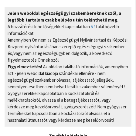
Jelen weboldal egészségügyi szakembereknek szól, a
legtöbb tartalom csak belépés után tekinthető meg.
A hozzáférési lehetőségekkel kapcsolatban
itt
talál bővebb
információkat.
Amennyiben Ön nem az Egészségügyi Nyilvántartási és Képzési
Központ nyilvántartásában szereplő egészségügyi szakember
és/vagy nem az egészségügyben dolgozik, a következő
figyelmeztetés Önnek szól.
Figyelmeztetés!
Az oldalon található információk, amennyiben
azt - jelen weboldal kiadója szándékai ellenére - nem
egészségügyi szakember olvassa, tájékoztató jellegűek,
semmilyen esetben sem helyettesítik szakember véleményét!
Gyógyszerekkel kapcsolatban a kockázatokról és
mellékhatásokról, olvassa el a betegtájékoztatót, vagy
kérdezze meg kezelőorvosát, gyógyszerészét! Nem gyógyszer
termékekkel kapcsolatban a kockázatokról olvassa el a
használati útmutatót vagy kérdezze meg kezelőorvosát!
További oldalaink: