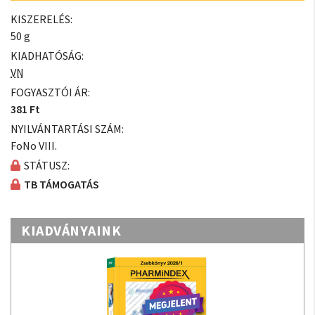
KISZERELÉS:
50 g
KIADHATÓSÁG:
VN
FOGYASZTÓI ÁR:
381 Ft
NYILVÁNTARTÁSI SZÁM:
FoNo VIII.
STÁTUSZ:
TB TÁMOGATÁS
KIADVÁNYAINK