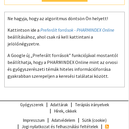
Ne hagyja, hogy az algoritmus döntsön Ön helyett!
Kattintson ide a
Preferált források - PHARMINDEX Online
beállításához, ahol csak rá kell kattintani a
jelölőnégyzetre.
A Google új „Preferált források” funkciójával mostantól
beállíthatja, hogy a PHARMINDEX Online mint az orvosi
és gyógyszerészeti témák hiteles információforrása
gyakrabban szerepeljen a keresési találatai között.
Gyógyszerek
Adattárak
Terápiás irányelvek
Hírek, cikkek
Impresszum
Adatvédelem
Sütik (cookie)
Jogi nyilatkozat és felhasználási feltételek