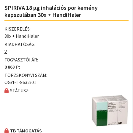
SPIRIVA 18 µg inhalációs por kemény
kapszulában 30x + HandiHaler
KISZERELÉS:
30x + HandiHaler
KIADHATÓSÁG:
V
FOGYASZTÓI ÁR:
8 863 Ft
TÖRZSKÖNYVI SZÁM:
OGYI-T-8632/01
STÁTUSZ:
TB TÁMOGATÁS