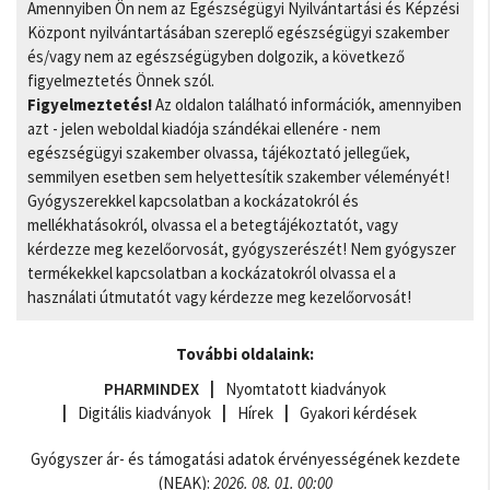
Amennyiben Ön nem az Egészségügyi Nyilvántartási és Képzési
Központ nyilvántartásában szereplő egészségügyi szakember
és/vagy nem az egészségügyben dolgozik, a következő
figyelmeztetés Önnek szól.
Figyelmeztetés!
Az oldalon található információk, amennyiben
azt - jelen weboldal kiadója szándékai ellenére - nem
egészségügyi szakember olvassa, tájékoztató jellegűek,
semmilyen esetben sem helyettesítik szakember véleményét!
Gyógyszerekkel kapcsolatban a kockázatokról és
mellékhatásokról, olvassa el a betegtájékoztatót, vagy
kérdezze meg kezelőorvosát, gyógyszerészét! Nem gyógyszer
termékekkel kapcsolatban a kockázatokról olvassa el a
használati útmutatót vagy kérdezze meg kezelőorvosát!
További oldalaink:
PHARMINDEX
Nyomtatott kiadványok
Digitális kiadványok
Hírek
Gyakori kérdések
Gyógyszer ár- és támogatási adatok érvényességének kezdete
(NEAK):
2026. 08. 01. 00:00