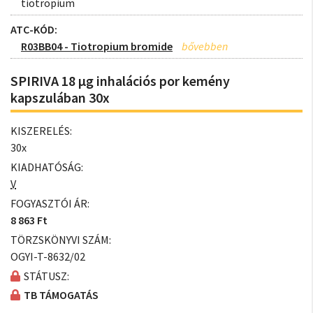
tiotropium
ATC-KÓD:
R03BB04 - Tiotropium bromide
SPIRIVA 18 µg inhalációs por kemény
kapszulában 30x
KISZERELÉS:
30x
KIADHATÓSÁG:
V
FOGYASZTÓI ÁR:
8 863 Ft
TÖRZSKÖNYVI SZÁM:
OGYI-T-8632/02
STÁTUSZ:
TB TÁMOGATÁS