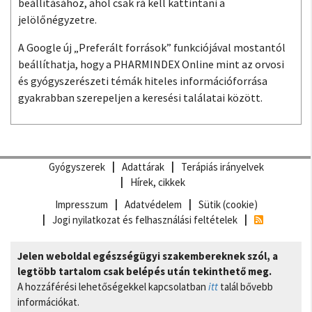
beállításához, ahol csak rá kell kattintani a
jelölőnégyzetre.
A Google új „Preferált források” funkciójával mostantól
beállíthatja, hogy a PHARMINDEX Online mint az orvosi
és gyógyszerészeti témák hiteles információforrása
gyakrabban szerepeljen a keresési találatai között.
Gyógyszerek
Adattárak
Terápiás irányelvek
Hírek, cikkek
Impresszum
Adatvédelem
Sütik (cookie)
Jogi nyilatkozat és felhasználási feltételek
Jelen weboldal egészségügyi szakembereknek szól, a
legtöbb tartalom csak belépés után tekinthető meg.
A hozzáférési lehetőségekkel kapcsolatban
itt
talál bővebb
információkat.