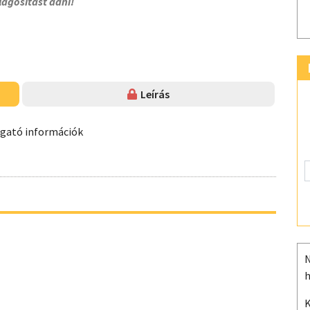
lágosítást adni!
Leírás
ogató információk
N
h
K