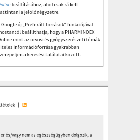
nline
beállításához, ahol csak rá kell
attintani a jelölőnégyzetre.
 Google új „Preferált források” funkciójával
ostantól beállíthatja, hogy a PHARMINDEX
nline mint az orvosi és gyógyszerészeti témák
iteles információforrása gyakrabban
zerepeljen a keresési találatai között.
ltételek
er és/vagy nem az egészségügyben dolgozik, a