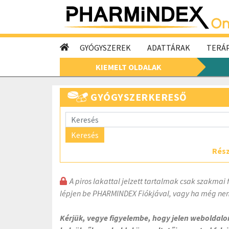
GYÓGYSZEREK
ADATTÁRAK
TERÁP
KIEMELT OLDALAK
GYÓGYSZERKERESŐ
Keresés
Rész
A piros lakattal jelzett tartalmak csak szakmai 
lépjen be PHARMINDEX Fiókjával, vagy ha még nem
Kérjük, vegye figyelembe, hogy jelen weboldal