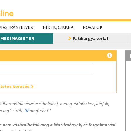
IÁS IRÁNYELVEK
HÍREK, CIKKEK
ROVATOK
MEDIMAGISTER
Patikai gyakorlat
letes keresés
felhasználók részére érhetők el, a megtekintéshez, kérjük,
 regisztrált,
itt
megteheti!
on nem vásárolhatók meg a készítmények, és forgalmazási