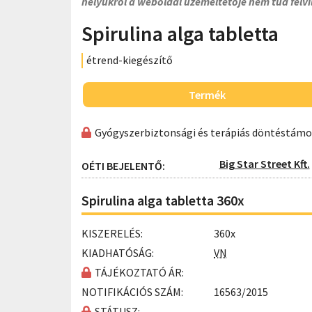
helyükről a weboldal üzemeltetője nem tud felvi
Spirulina alga tabletta
étrend-kiegészítő
Termék
Gyógyszerbiztonsági és terápiás döntéstám
Big Star Street Kft.
OÉTI BEJELENTŐ:
Spirulina alga tabletta 360x
KISZERELÉS:
360x
KIADHATÓSÁG:
VN
TÁJÉKOZTATÓ ÁR:
NOTIFIKÁCIÓS SZÁM:
16563/2015
STÁTUSZ: