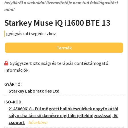
helyükről a weboldal üzemeltetője nem tud felvilágosítást
adni!
Starkey Muse iQ i1600 BTE 13
gyógyászati segédeszköz
Termék
Gyógyszerbiztonsági és terápiás döntéstámogató
információk
GYÁRTÓ:
Starkey Laboratories Ltd.
ISO-KÓD:
2145060618 - Fül mögötti hallókészülékek nagyfokútól
súlyos halláscsökkenésre digitális jelfeldolgozással, IV.
csoport