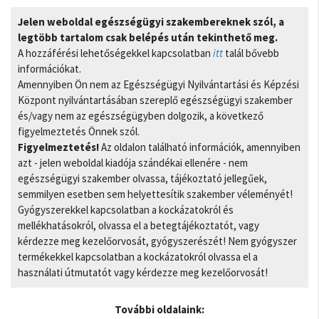
Jelen weboldal egészségügyi szakembereknek szól, a
legtöbb tartalom csak belépés után tekinthető meg.
A hozzáférési lehetőségekkel kapcsolatban
itt
talál bővebb
információkat.
Amennyiben Ön nem az Egészségügyi Nyilvántartási és Képzési
Központ nyilvántartásában szereplő egészségügyi szakember
és/vagy nem az egészségügyben dolgozik, a következő
figyelmeztetés Önnek szól.
Figyelmeztetés!
Az oldalon található információk, amennyiben
azt - jelen weboldal kiadója szándékai ellenére - nem
egészségügyi szakember olvassa, tájékoztató jellegűek,
semmilyen esetben sem helyettesítik szakember véleményét!
Gyógyszerekkel kapcsolatban a kockázatokról és
mellékhatásokról, olvassa el a betegtájékoztatót, vagy
kérdezze meg kezelőorvosát, gyógyszerészét! Nem gyógyszer
termékekkel kapcsolatban a kockázatokról olvassa el a
használati útmutatót vagy kérdezze meg kezelőorvosát!
További oldalaink: