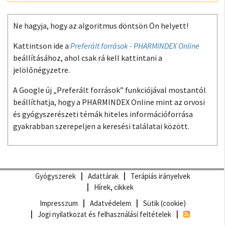
Ne hagyja, hogy az algoritmus döntsön Ön helyett!
Kattintson ide a
Preferált források - PHARMINDEX Online
beállításához, ahol csak rá kell kattintani a
jelölőnégyzetre.
A Google új „Preferált források” funkciójával mostantól
beállíthatja, hogy a PHARMINDEX Online mint az orvosi
és gyógyszerészeti témák hiteles információforrása
gyakrabban szerepeljen a keresési találatai között.
Gyógyszerek
Adattárak
Terápiás irányelvek
Hírek, cikkek
Impresszum
Adatvédelem
Sütik (cookie)
Jogi nyilatkozat és felhasználási feltételek