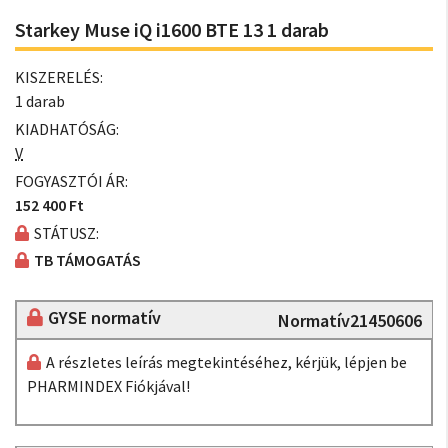
Starkey Muse iQ i1600 BTE 13 1 darab
KISZERELÉS:
1 darab
KIADHATÓSÁG:
V
FOGYASZTÓI ÁR:
152 400 Ft
STÁTUSZ:
TB TÁMOGATÁS
GYSE normatív
Normatív21450606
A részletes leírás megtekintéséhez, kérjük, lépjen be
PHARMINDEX Fiókjával!