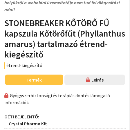
helyükről a weboldal üzemeltetője nem tud felvilágosítást
adni!
STONEBREAKER KŐTÖRŐ FŰ
kapszula Kőtörőfűt (Phyllanthus
amarus) tartalmazó étrend-
kiegészítő
étrend-kiegészítő
Termék
Leírás
Gyógyszerbiztonsági és terápiás döntéstámogató
információk
OÉTI BEJELENTŐ:
Crystal Pharma Kft.