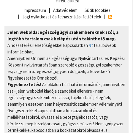
Hírek, cikkek
Impresszum
Adatvédelem
Sütik (cookie)
Jogi nyilatkozat és felhasználási feltételek
Jelen weboldal egészségügyi szakembereknek szól, a
legtöbb tartalom csak belépés után tekinthető meg.
A hozzáférési lehetőségekkel kapcsolatban
itt
talál bővebb
információkat.
Amennyiben Ön nem az Egészségügyi Nyilvántartási és Képzési
Központ nyilvántartásában szereplő egészségügyi szakember
és/vagy nem az egészségügyben dolgozik, a következő
figyelmeztetés Önnek szól.
Figyelmeztetés!
Az oldalon található információk, amennyiben
azt - jelen weboldal kiadója szándékai ellenére - nem
egészségügyi szakember olvassa, tájékoztató jellegűek,
semmilyen esetben sem helyettesítik szakember véleményét!
Gyógyszerekkel kapcsolatban a kockázatokról és
mellékhatásokról, olvassa el a betegtájékoztatót, vagy
kérdezze meg kezelőorvosát, gyógyszerészét! Nem gyógyszer
termékekkel kapcsolatban a kockázatokról olvassa el a