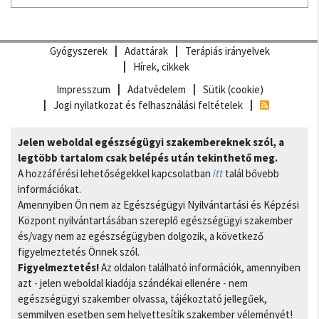
Gyógyszerek
Adattárak
Terápiás irányelvek
Hírek, cikkek
Impresszum
Adatvédelem
Sütik (cookie)
Jogi nyilatkozat és felhasználási feltételek
Jelen weboldal egészségügyi szakembereknek szól, a
legtöbb tartalom csak belépés után tekinthető meg.
A hozzáférési lehetőségekkel kapcsolatban
itt
talál bővebb
információkat.
Amennyiben Ön nem az Egészségügyi Nyilvántartási és Képzési
Központ nyilvántartásában szereplő egészségügyi szakember
és/vagy nem az egészségügyben dolgozik, a következő
figyelmeztetés Önnek szól.
Figyelmeztetés!
Az oldalon található információk, amennyiben
azt - jelen weboldal kiadója szándékai ellenére - nem
egészségügyi szakember olvassa, tájékoztató jellegűek,
semmilyen esetben sem helyettesítik szakember véleményét!