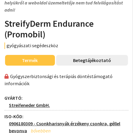
helyükről a weboldal üzemeltetője nem tud felvilágosítást
adni!
StreifyDerm Endurance
(Promobil)
gyógyászati segédeszköz
Termék
Betegtájékoztató
Gyógyszerbiztonsági és terápiás döntéstámogató
információk
GYÁRTÓ:
Streifeneder GmbH.
ISO-KÓD:
0906180309 - Csonkharisnyák érzékeny csonkra, géllel
bevonva