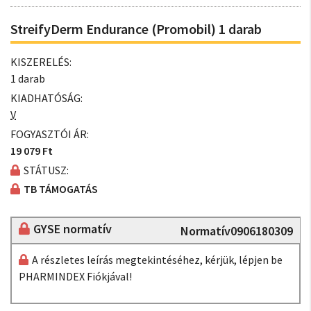
StreifyDerm Endurance (Promobil) 1 darab
KISZERELÉS:
1 darab
KIADHATÓSÁG:
V
FOGYASZTÓI ÁR:
19 079 Ft
STÁTUSZ:
TB TÁMOGATÁS
GYSE normatív
Normatív0906180309
A részletes leírás megtekintéséhez, kérjük, lépjen be
PHARMINDEX Fiókjával!