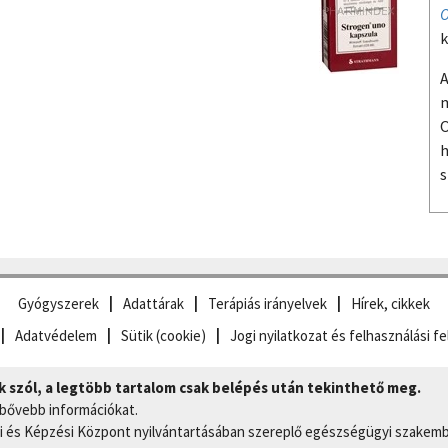
O
k
A
m
O
h
s
Gyógyszerek
Adattárak
Terápiás irányelvek
Hírek, cikkek
Adatvédelem
Sütik (cookie)
Jogi nyilatkozat és felhasználási fe
szól, a legtöbb tartalom csak belépés után tekinthető meg.
 bővebb információkat.
 és Képzési Központ nyilvántartásában szereplő egészségügyi szakemb