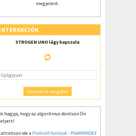
megjelent.
INTERAKCIÓK
STROGEN UNO lágy kapszula
Interakció vizsgálat
e hagyja, hogy az algoritmus döntsön Ön
elyett!
attintson ide a
Preferált források - PHARMINDEX