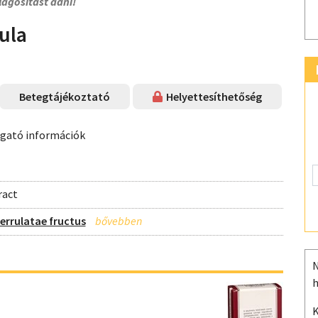
lágosítást adni!
ula
Betegtájékoztató
Helyettesíthetőség
ogató információk
ract
serrulatae fructus
N
h
K