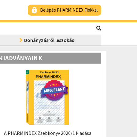
Belépés PHARMINDEX Fiókkal
Dohányzásról leszokás
KIADVÁNYAINK
A PHARMINDEX Zsebkönyv 2026/1 kiadása