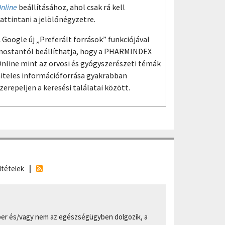
nline
beállításához, ahol csak rá kell
attintani a jelölőnégyzetre.
 Google új „Preferált források” funkciójával
ostantól beállíthatja, hogy a PHARMINDEX
nline mint az orvosi és gyógyszerészeti témák
iteles információforrása gyakrabban
zerepeljen a keresési találatai között.
ltételek
er és/vagy nem az egészségügyben dolgozik, a