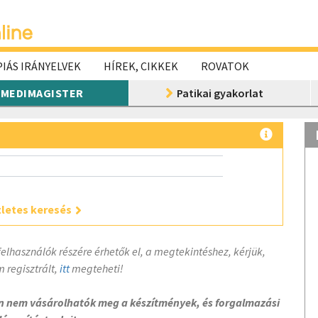
IÁS IRÁNYELVEK
HÍREK, CIKKEK
ROVATOK
MEDIMAGISTER
Patikai gyakorlat
letes keresés
felhasználók részére érhetők el, a megtekintéshez, kérjük,
 regisztrált,
itt
megteheti!
on nem vásárolhatók meg a készítmények, és forgalmazási