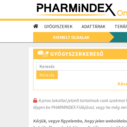
GYÓGYSZEREK
ADATTÁRAK
TERÁP
KIEMELT OLDALAK
GYÓGYSZERKERESŐ
Keresés
Rész
A piros lakattal jelzett tartalmak csak szakmai 
lépjen be PHARMINDEX Fiókjával, vagy ha még nem
Kérjük, vegye figyelembe, hogy jelen weboldal