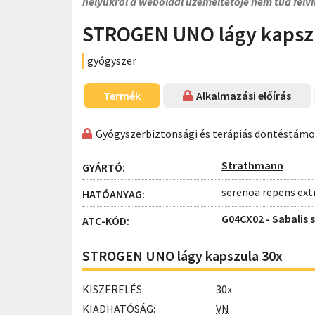
helyükről a weboldal üzemeltetője nem tud felvi
STROGEN UNO lágy kapsz
gyógyszer
Termék
Alkalmazási előírás
Gyógyszerbiztonsági és terápiás döntéstám
Strathmann
GYÁRTÓ:
serenoa repens ext
HATÓANYAG:
G04CX02 - Sabalis 
ATC-KÓD:
STROGEN UNO lágy kapszula 30x
KISZERELÉS:
30x
KIADHATÓSÁG:
VN