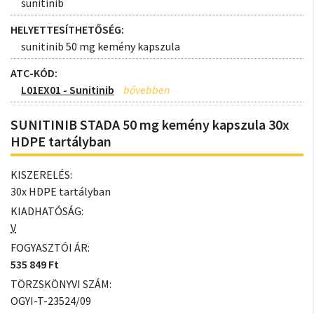
sunitinib
HELYETTESÍTHETŐSÉG:
sunitinib 50 mg kemény kapszula
ATC-KÓD:
L01EX01 - Sunitinib
SUNITINIB STADA 50 mg kemény kapszula 30x
HDPE tartályban
KISZERELÉS:
30x HDPE tartályban
KIADHATÓSÁG:
V
FOGYASZTÓI ÁR:
535 849 Ft
TÖRZSKÖNYVI SZÁM:
OGYI-T-23524/09