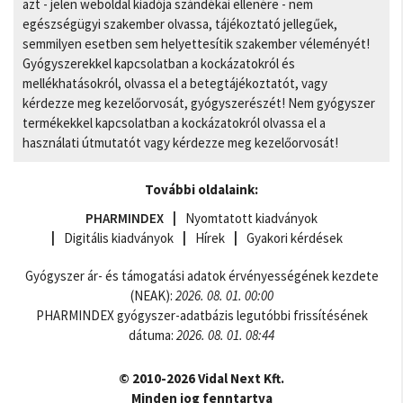
azt - jelen weboldal kiadója szándékai ellenére - nem
egészségügyi szakember olvassa, tájékoztató jellegűek,
semmilyen esetben sem helyettesítik szakember véleményét!
Gyógyszerekkel kapcsolatban a kockázatokról és
mellékhatásokról, olvassa el a betegtájékoztatót, vagy
kérdezze meg kezelőorvosát, gyógyszerészét! Nem gyógyszer
termékekkel kapcsolatban a kockázatokról olvassa el a
használati útmutatót vagy kérdezze meg kezelőorvosát!
További oldalaink:
PHARMINDEX
Nyomtatott kiadványok
Digitális kiadványok
Hírek
Gyakori kérdések
Gyógyszer ár- és támogatási adatok érvényességének kezdete
(NEAK):
2026. 08. 01. 00:00
PHARMINDEX gyógyszer-adatbázis legutóbbi frissítésének
dátuma:
2026. 08. 01. 08:44
© 2010-2026 Vidal Next Kft.
Minden jog fenntartva