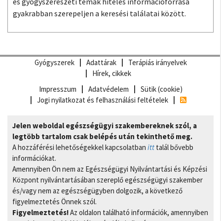
és gyógyszerészeti témák hiteles információforrása
gyakrabban szerepeljen a keresési találatai között.
Gyógyszerek
Adattárak
Terápiás irányelvek
Hírek, cikkek
Impresszum
Adatvédelem
Sütik (cookie)
Jogi nyilatkozat és felhasználási feltételek
Jelen weboldal egészségügyi szakembereknek szól, a
legtöbb tartalom csak belépés után tekinthető meg.
A hozzáférési lehetőségekkel kapcsolatban
itt
talál bővebb
információkat.
Amennyiben Ön nem az Egészségügyi Nyilvántartási és Képzési
Központ nyilvántartásában szereplő egészségügyi szakember
és/vagy nem az egészségügyben dolgozik, a következő
figyelmeztetés Önnek szól.
Figyelmeztetés!
Az oldalon található információk, amennyiben